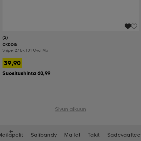
(2)
OXDOG
Sniper 27 Bk 101 Oval Mb
39,90
Suositushinta 60,99
Sivun alkuun
Mailapelit
Salibandy
Mailat
Takit
Sadevaattee