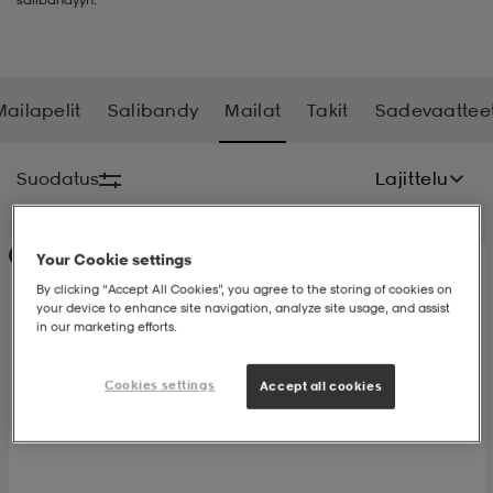
t
uskengät
dat
uskengät
alit
Mailapelit
Salibandy
Mailat
Takit
Sadevaattee
saappaat
t
alit
aatteet
saappaat
Suodatus
Lajittelu
it
alit
it
saappaat
elikengät
Huippuedullinen
Your Cookie settings
By clicking “Accept All Cookies”, you agree to the storing of cookies on
 & hameet
kengät & saappaat
 & paidat
elikengät
aatteet
kengät & saappaat
your device to enhance site navigation, analyze site usage, and assist
in our marketing efforts.
t & Uimapuvut
kengät
set
kengät & saappaat
et
kengät
Cookies settings
Accept all cookies
aatteet
tarvikkeet
olasit
kengät
rrastot
tarvikkeet