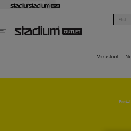
Varusteet
Na
Psst..