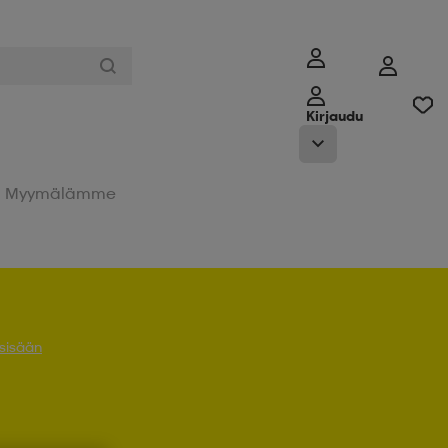
Kirjaudu
Myymälämme
 sisään