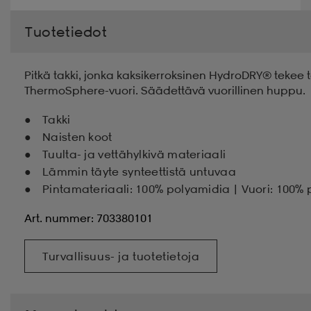
Tuotetiedot
Pitkä takki, jonka kaksikerroksinen HydroDRY® tekee
ThermoSphere-vuori. Säädettävä vuorillinen huppu.
Takki
Naisten koot
Tuulta- ja vettähylkivä materiaali
Lämmin täyte synteettistä untuvaa
Pintamateriaali: 100% polyamidia | Vuori: 100% 
Art. nummer: 703380101
Turvallisuus- ja tuotetietoja