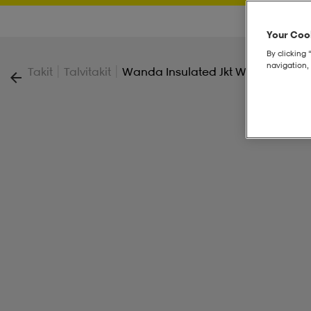
Your Cook
By clicking 
navigation, 
|
|
Takit
Talvitakit
Wanda Insulated Jkt W