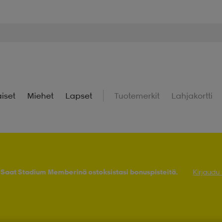
iset
Miehet
Lapset
Tuotemerkit
Lahjakortti
! Saat Stadium Memberinä ostoksistasi bonuspisteitä.
Kirjaudu