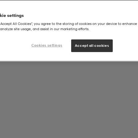
ie settings
“Accept All Cookies”, you agree to the storing of cookies on your device to enhance 
analyze site usage, and assist in our marketing efforts.
Cookies settings
Accept all cookies