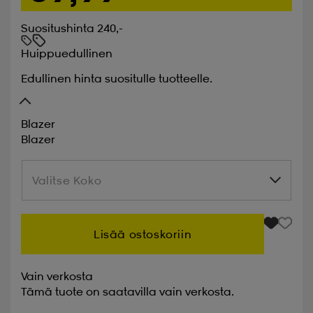
Suositushinta 240,-
Huippuedullinen
Edullinen hinta suositulle tuotteelle.
Blazer
Blazer
Valitse Koko
Valitse Koko
Lisää ostoskoriin
Vain verkosta
Tämä tuote on saatavilla vain verkosta.