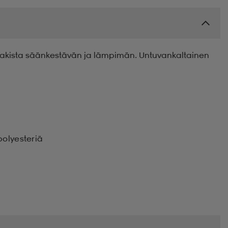
 takista säänkestävän ja lämpimän. Untuvankaltainen
polyesteriä