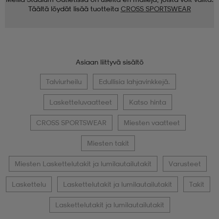
Täältä löydät lisää tuotteita
CROSS SPORTSWEAR
Asiaan liittyvä sisältö
Talviurheilu
Edullisia lahjavinkkejä.
Lasketteluvaatteet
Katso hinta
CROSS SPORTSWEAR
Miesten vaatteet
Miesten takit
Miesten Laskettelutakit ja lumilautailutakit
Varusteet
Laskettelu
Laskettelutakit ja lumilautailutakit
Takit
Laskettelutakit ja lumilautailutakit