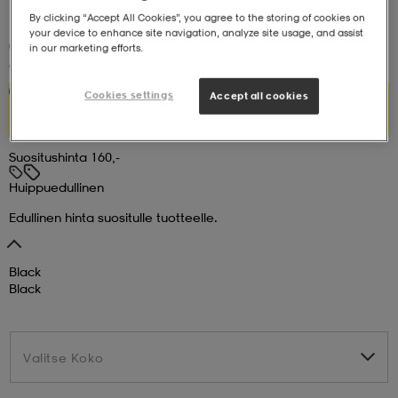
By clicking “Accept All Cookies”, you agree to the storing of cookies on
your device to enhance site navigation, analyze site usage, and assist
set
asut
tarvikkeet
u- & treenikengät
(10)
in our marketing efforts.
CROSS SPORTSWEAR
Whistler Ski Jkt 2 M
52,99
Huippuedullinen
Cookies settings
Accept all cookies
olasit
eet & lapaset
Suositushinta 160,-
aatteet
Huippuedullinen
Edullinen hinta suositulle tuotteelle.
aatteet
rit
Black
Black
eet & lapaset
eet & lapaset
olasit
Valitse Koko
Valitse Koko
et
rrastot
set