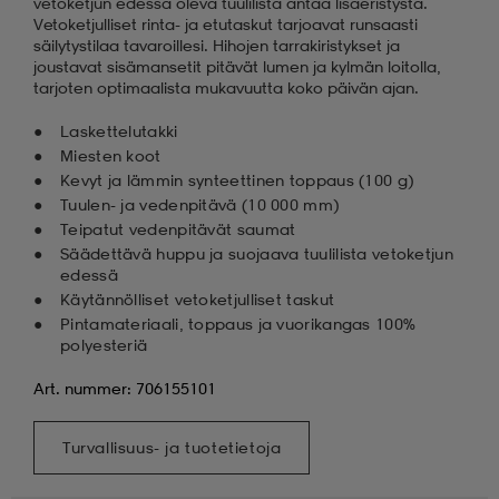
vetoketjun edessä oleva tuulilista antaa lisäeristystä.
Vetoketjulliset rinta- ja etutaskut tarjoavat runsaasti
säilytystilaa tavaroillesi. Hihojen tarrakiristykset ja
joustavat sisämansetit pitävät lumen ja kylmän loitolla,
tarjoten optimaalista mukavuutta koko päivän ajan.
Laskettelutakki
Miesten koot
Kevyt ja lämmin synteettinen toppaus (100 g)
Tuulen- ja vedenpitävä (10 000 mm)
Teipatut vedenpitävät saumat
Säädettävä huppu ja suojaava tuulilista vetoketjun
edessä
Käytännölliset vetoketjulliset taskut
Pintamateriaali, toppaus ja vuorikangas 100%
polyesteriä
Art. nummer: 706155101
Turvallisuus- ja tuotetietoja