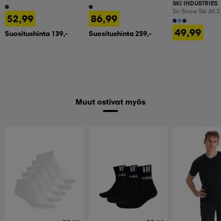
SKI INDUSTRIES
So Snow Ski Jkt 2
52,99
86,99
49,99
Suositushinta 139,-
Suositushinta 259,-
Muut ostivat myös