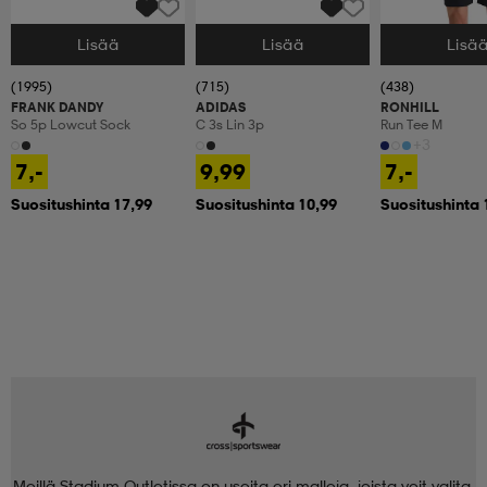
Lisää
Lisää
Lisä
Valitse Koko
Valitse Koko
Valitse Koko
(1995)
(715)
(438)
FRANK DANDY
ADIDAS
RONHILL
So 5p Lowcut Sock
C 3s Lin 3p
Run Tee M
+3
7,-
9,99
7,-
Suositushinta 17,99
Suositushinta 10,99
Suositushinta 
Meillä Stadium Outletissa on useita eri malleja, joista voit valita.