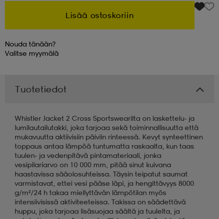
Lisää ostoskoriin
 & otsanauhat
 & otsanauhat
asut
Nouda tänään?
Valitse
myymälä
et
Tuotetiedot
rrastot
s
Whistler Jacket 2 Cross Sportswearilta on laskettelu- ja
lumilautailutakki, joka tarjoaa sekä toiminnallisuutta että
s
mukavuutta aktiivisiin päiviin rinteessä. Kevyt synteettinen
toppaus antaa lämpöä tuntumatta raskaalta, kun taas
tuulen- ja vedenpitävä pintamateriaali, jonka
vesipilariarvo on 10 000 mm, pitää sinut kuivana
haastavissa sääolosuhteissa. Täysin teipatut saumat
varmistavat, ettei vesi pääse läpi, ja hengittävyys 8000
g/m²/24 h takaa miellyttävän lämpötilan myös
intensiivisissä aktiviteeteissa. Takissa on säädettävä
huppu, joka tarjoaa lisäsuojaa säältä ja tuulelta, ja