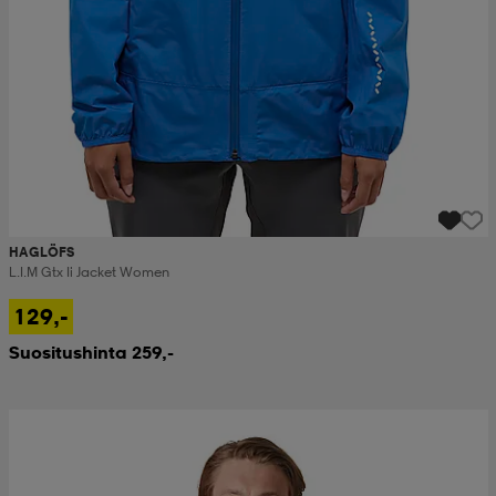
HAGLÖFS
L.i.m Gtx Ii Jacket Women
129,-
Suositushinta 259,-