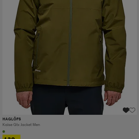
HAGLÖFS
Kaise Gtx Jacket Men