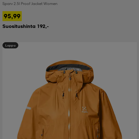
Sparv 2.5l Proof Jacket Women
 & otsanauhat
 & otsanauhat
asut
95,99
Suositushinta 192,-
et
Loppu
rrastot
s
s