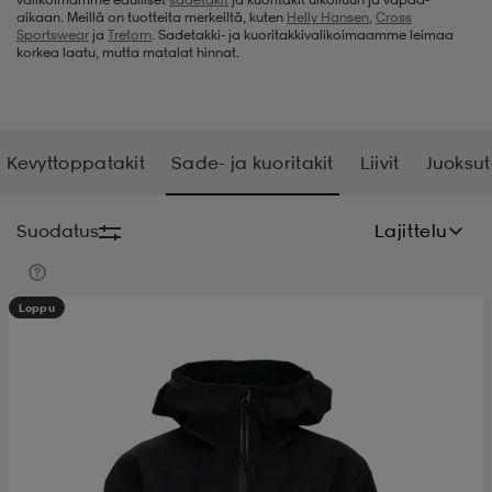
aikaan. Meillä on tuotteita merkeiltä, kuten
Helly Hansen
,
Cross
Sportswear
ja
Tretorn
. Sadetakki- ja kuoritakkivalikoimaamme leimaa
t
uskengät
dat
uskengät
alit
korkea laatu, mutta matalat hinnat.
saappaat
t
alit
aatteet
saappaat
Kevyttoppatakit
Sade- ja kuoritakit
Liivit
Juoksut
it
alit
it
saappaat
elikengät
Suodatus
Lajittelu
 & hameet
kengät & saappaat
 & paidat
elikengät
aatteet
kengät & saappaat
Loppu
t & Uimapuvut
kengät
set
kengät & saappaat
et
kengät
aatteet
tarvikkeet
olasit
kengät
rrastot
tarvikkeet