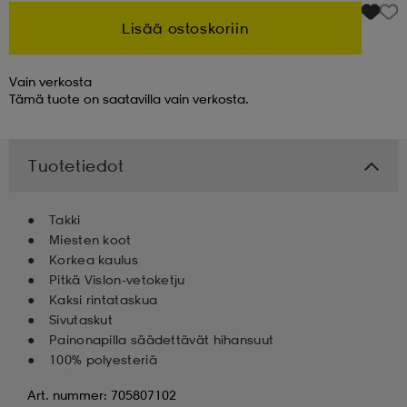
Lisää ostoskoriin
 & otsanauhat
 & otsanauhat
asut
Vain verkosta
Tämä tuote on saatavilla vain verkosta.
et
Tuotetiedot
rrastot
s
Takki
Miesten koot
s
Korkea kaulus
Pitkä Vislon-vetoketju
Kaksi rintataskua
Sivutaskut
Painonapilla säädettävät hihansuut
100% polyesteriä
Art. nummer: 705807102