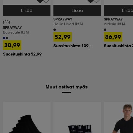
Lisää
Lisää
Lisä
Valitse Koko
Valitse Koko
Valitse Koko
SPRAYWAY
SPRAYWAY
(38)
Hallin Hood Jkt M
Arderin Jkt M
SPRAYWAY
Bowscale Jkt M
52,99
86,99
30,99
Suositushinta 139,-
Suositushinta 
Suositushinta 52,99
Muut ostivat myös