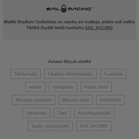
Meillä Stadium Outletissa on useita eri malleja, joista voit valita.
Täältä löydät lisää tuotteita
SAIL RACING
Asiaan liittyvä sisältö
Talviurheilu
Edullisia lahjavinkkejä.
Tuulitakki
winter
kampanja
Katso hinta
Miesten vaatteet
Miesten takit
Kevättakit
Varusteet
Takit
Kevyttoppatakit
Sade- ja kuoritakit
SAIL RACING