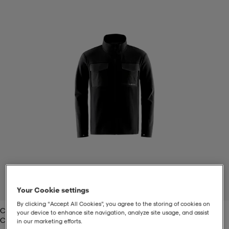
t
uskengät
dat
uskengät
alit
saappaat
t
alit
aatteet
saappaat
it
alit
it
saappaat
elikengät
 & hameet
kengät & saappaat
 & paidat
elikengät
aatteet
kengät & saappaat
t & Uimapuvut
kengät
set
kengät & saappaat
et
kengät
1
/
2
Your Cookie settings
By clicking “Accept All Cookies”, you agree to the storing of cookies on
Carbon
aatteet
tarvikkeet
olasit
kengät
rrastot
tarvikkeet
your device to enhance site navigation, analyze site usage, and assist
Carbon
in our marketing efforts.