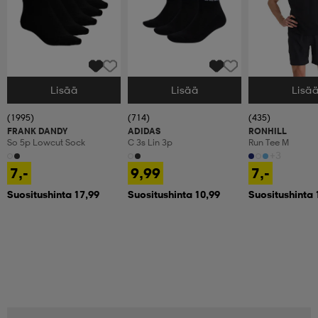
Lisää
Lisää
Lisä
Valitse Koko
Valitse Koko
Valitse Koko
(1995)
(714)
(435)
FRANK DANDY
ADIDAS
RONHILL
So 5p Lowcut Sock
C 3s Lin 3p
Run Tee M
+3
7,-
9,99
7,-
Suositushinta 17,99
Suositushinta 10,99
Suositushinta 