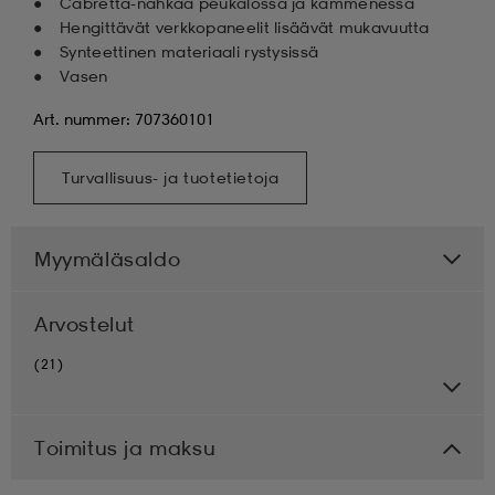
Cabretta-nahkaa peukalossa ja kämmenessä
Hengittävät verkkopaneelit lisäävät mukavuutta
Synteettinen materiaali rystysissä
Vasen
Art. nummer: 707360101
Turvallisuus- ja tuotetietoja
Myymäläsaldo
Arvostelut
(21)
Toimitus ja maksu