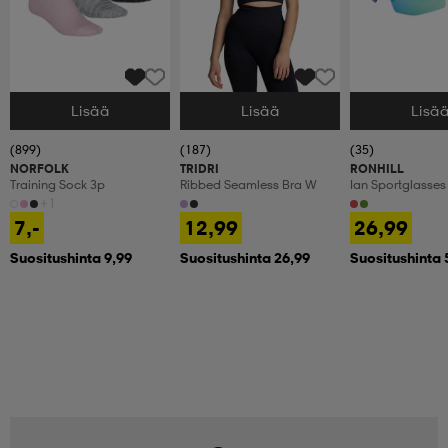
Lisää
Lisää
Lisä
Valitse Koko
Valitse Koko
Valitse Koko
(899)
(187)
(35)
NORFOLK
TRIDRI
RONHILL
Training Sock 3p
Ribbed Seamless Bra W
Ian Sportglasses
+1
7,-
12,99
26,99
Suositushinta 9,99
Suositushinta 26,99
Suositushinta 