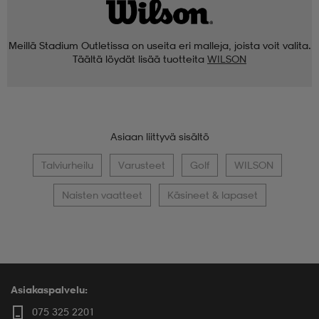
Meillä Stadium Outletissa on useita eri malleja, joista voit valita.
Täältä löydät lisää tuotteita
WILSON
Asiaan liittyvä sisältö
Talviurheilu
Varusteet
Golf
WILSON
Naisten vaatteet
Käsineet & lapaset
Asiakaspalvelu:
075 325 2201