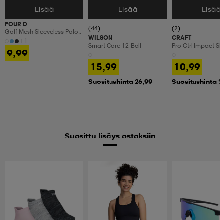
Lisää
Lisää
Lisä
Valitse Koko
Valitse Koko
Valitse Koko
FOUR D
(44)
(2)
Golf Mesh Sleeveless Polo
WILSON
CRAFT
W
+1
Smart Core 12-Ball
Pro Ctrl Impact S
9,99
15,99
10,99
Suositushinta 26,99
Suositushinta 
Suosittu lisäys ostoksiin