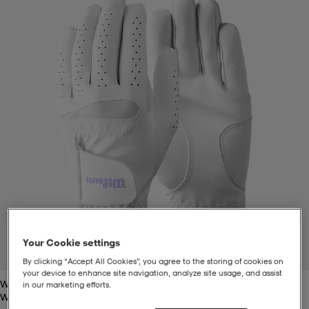
t
uskengät
dat
uskengät
alit
saappaat
t
alit
aatteet
saappaat
it
alit
it
saappaat
elikengät
 & hameet
kengät & saappaat
 & paidat
elikengät
aatteet
kengät & saappaat
t & Uimapuvut
kengät
set
kengät & saappaat
et
kengät
Your Cookie settings
1
/
3
By clicking “Accept All Cookies”, you agree to the storing of cookies on
your device to enhance site navigation, analyze site usage, and assist
White
aatteet
tarvikkeet
olasit
kengät
rrastot
tarvikkeet
in our marketing efforts.
White