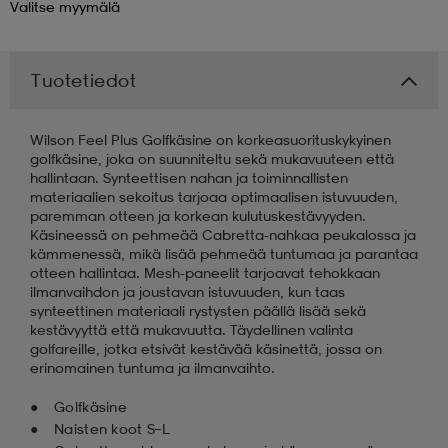
Valitse
myymälä
 & otsanauhat
 & otsanauhat
asut
Tuotetiedot
et
Wilson Feel Plus Golfkäsine on korkeasuorituskykyinen
golfkäsine, joka on suunniteltu sekä mukavuuteen että
hallintaan. Synteettisen nahan ja toiminnallisten
rrastot
s
materiaalien sekoitus tarjoaa optimaalisen istuvuuden,
paremman otteen ja korkean kulutuskestävyyden.
Käsineessä on pehmeää Cabretta-nahkaa peukalossa ja
kämmenessä, mikä lisää pehmeää tuntumaa ja parantaa
s
otteen hallintaa. Mesh-paneelit tarjoavat tehokkaan
ilmanvaihdon ja joustavan istuvuuden, kun taas
synteettinen materiaali rystysten päällä lisää sekä
kestävyyttä että mukavuutta. Täydellinen valinta
golfareille, jotka etsivät kestävää käsinettä, jossa on
erinomainen tuntuma ja ilmanvaihto.
Golfkäsine
Naisten koot S–L