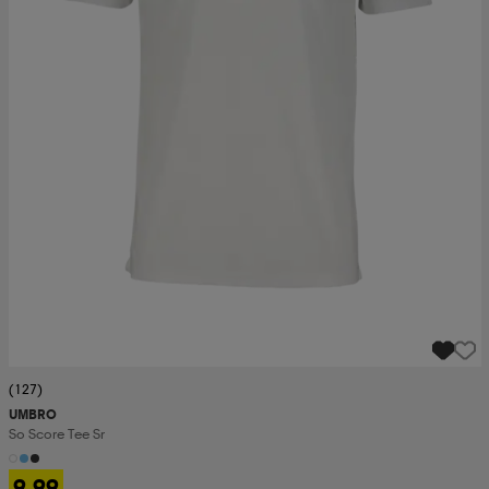
(127)
UMBRO
So Score Tee Sr
9,99