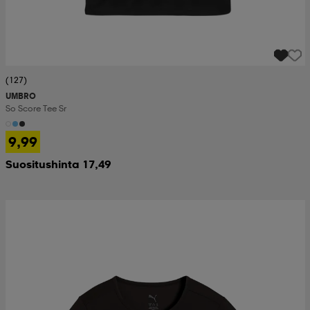
(127)
UMBRO
So Score Tee Sr
9,99
Suositushinta 17,49