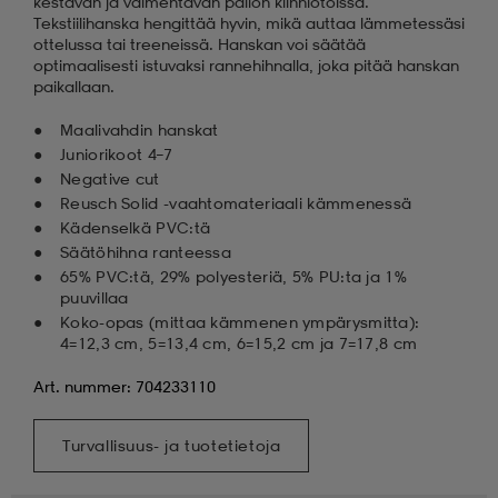
kestävän ja vaimentavan pallon kiinniotoissa.
Tekstiilihanska hengittää hyvin, mikä auttaa lämmetessäsi
ottelussa tai treeneissä. Hanskan voi säätää
optimaalisesti istuvaksi rannehihnalla, joka pitää hanskan
paikallaan.
Maalivahdin hanskat
Juniorikoot 4–7
Negative cut
Reusch Solid -vaahtomateriaali kämmenessä
Kädenselkä PVC:tä
Säätöhihna ranteessa
65% PVC:tä, 29% polyesteriä, 5% PU:ta ja 1%
puuvillaa
Koko-opas (mittaa kämmenen ympärysmitta):
4=12,3 cm, 5=13,4 cm, 6=15,2 cm ja 7=17,8 cm
Art. nummer: 704233110
Turvallisuus- ja tuotetietoja