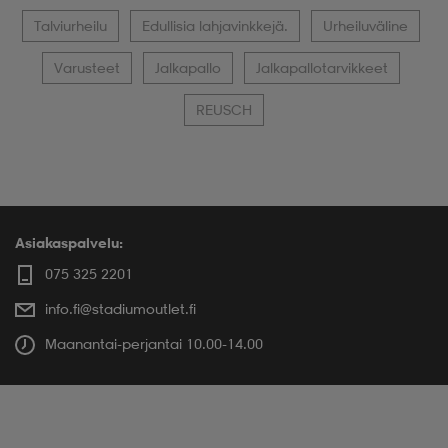
Talviurheilu
Edullisia lahjavinkkejä.
Urheiluväline
Varusteet
Jalkapallo
Jalkapallotarvikkeet
REUSCH
Asiakaspalvelu:
075 325 2201
info.fi@stadiumoutlet.fi
Maanantai-perjantai 10.00-14.00