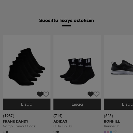
Suosittu lisäys ostoksiin
Lisää
Lisää
Lisä
Valitse Koko
Valitse Koko
Valitse Koko
(1987)
(714)
(523)
FRANK DANDY
ADIDAS
RONHILL
So 5p Lowcut Sock
C 3s Lin 3p
Runner Jr
+2