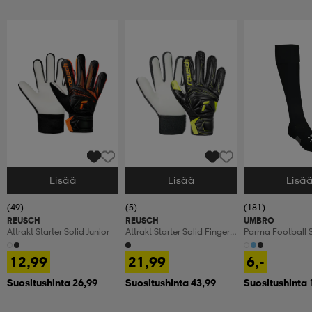
Lisää
Lisää
Lisä
Valitse Koko
Valitse Koko
Valitse Koko
(49)
(5)
(181)
REUSCH
REUSCH
UMBRO
Attrakt Starter Solid Junior
Attrakt Starter Solid Finger
Parma Football 
Support Junior
12,99
21,99
6,-
Suositushinta 26,99
Suositushinta 43,99
Suositushinta 