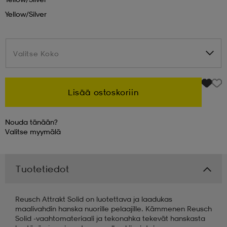
Yellow/silver
 & otsanauhat
 & otsanauhat
asut
Valitse Koko
Valitse Koko
et
Lisää ostoskoriin
rrastot
s
Nouda tänään?
Valitse
myymälä
s
Tuotetiedot
Reusch Attrakt Solid on luotettava ja laadukas
maalivahdin hanska nuorille pelaajille. Kämmenen Reusch
Solid -vaahtomateriaali ja tekonahka tekevät hanskasta