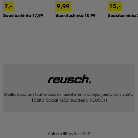
7,-
9,99
15,-
Suositushinta 17,99
Suositushinta 10,99
Suositushinta 
Meillä Stadium Outletissa on useita eri malleja, joista voit valita.
Täältä löydät lisää tuotteita
REUSCH
Asiaan liittyvä sisältö