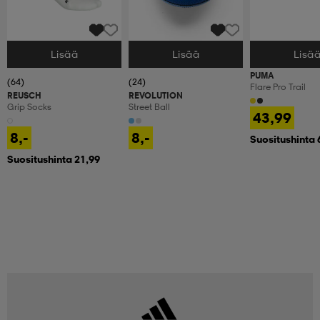
Lisää
Lisää
Lisä
Valitse Koko
Valitse Koko
Valitse Koko
PUMA
(64)
(24)
Flare Pro Trail
REUSCH
REVOLUTION
Grip Socks
Street Ball
43,99
8,-
8,-
Suositushinta 
Suositushinta 21,99