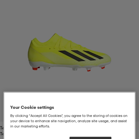
t
uskengät
dat
uskengät
alit
saappaat
t
alit
aatteet
saappaat
it
alit
it
saappaat
elikengät
 & hameet
kengät & saappaat
 & paidat
elikengät
aatteet
kengät & saappaat
t & Uimapuvut
kengät
set
kengät & saappaat
et
kengät
Your Cookie settings
1
/
9
By clicking “Accept All Cookies”, you agree to the storing of cookies on
your device to enhance site navigation, analyze site usage, and assist
in our marketing efforts.
Tesoye/cblack
aatteet
tarvikkeet
olasit
kengät
rrastot
tarvikkeet
Tesoye/cblack