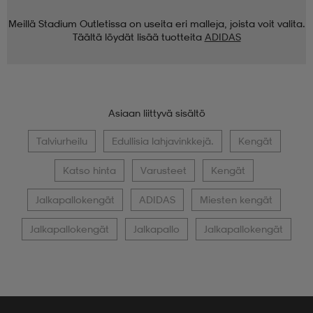
Meillä Stadium Outletissa on useita eri malleja, joista voit valita.
Täältä löydät lisää tuotteita
ADIDAS
Asiaan liittyvä sisältö
Talviurheilu
Edullisia lahjavinkkejä.
Kengät
Katso hinta
Varusteet
Kengät
Jalkapallokengät
ADIDAS
Miesten kengät
Jalkapallokengät
Jalkapallo
Jalkapallokengät