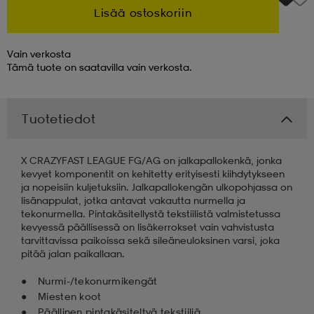
Lisää ostoskoriin
 & otsanauhat
 & otsanauhat
asut
Vain verkosta
Tämä tuote on saatavilla vain verkosta.
et
Tuotetiedot
rrastot
s
X CRAZYFAST LEAGUE FG/AG on jalkapallokenkä, jonka
kevyet komponentit on kehitetty erityisesti kiihdytykseen
ja nopeisiin kuljetuksiin. Jalkapallokengän ulkopohjassa on
s
lisänappulat, jotka antavat vakautta nurmella ja
tekonurmella. Pintakäsitellystä tekstiilistä valmistetussa
kevyessä päällisessä on lisäkerrokset vain vahvistusta
tarvittavissa paikoissa sekä sileäneuloksinen varsi, joka
pitää jalan paikallaan.
Nurmi-/tekonurmikengät
Miesten koot
Päällinen pintakäsiteltyä tekstiiliä