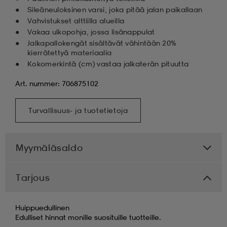
Sileäneuloksinen varsi, joka pitää jalan paikallaan
Vahvistukset alttiilla alueilla
Vakaa ulkopohja, jossa lisänappulat
Jalkapallokengät sisältävät vähintään 20%
kierrätettyä materiaalia
Kokomerkintä (cm) vastaa jalkaterän pituutta
Art. nummer: 706875102
Turvallisuus- ja tuotetietoja
Myymäläsaldo
Tarjous
Huippuedullinen
Edulliset hinnat monille suosituille tuotteille.