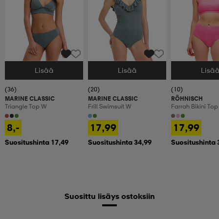
Lisää
Lisää
Lisä
Valitse Koko
Valitse Koko
Valitse Koko
(36)
(20)
(10)
MARINE CLASSIC
MARINE CLASSIC
RÖHNISCH
Triangle Top W
Frill Swimsuit W
Farrah Bikini To
8,-
17,99
17,99
Suositushinta 17,49
Suositushinta 34,99
Suositushinta 
Suosittu lisäys ostoksiin