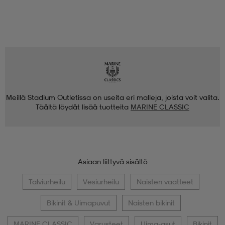
Meillä Stadium Outletissa on useita eri malleja, joista voit valita.
Täältä löydät lisää tuotteita
MARINE CLASSIC
Asiaan liittyvä sisältö
Talviurheilu
Vesiurheilu
Naisten vaatteet
Bikinit & Uimapuvut
Naisten bikinit
MARINE CLASSIC
Varusteet
Uima-asut
Bikinit