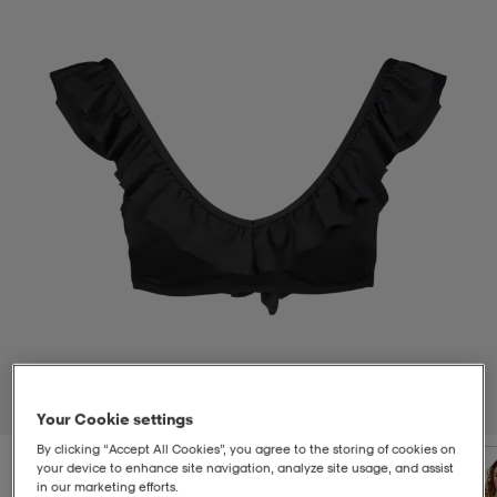
t
uskengät
dat
uskengät
alit
saappaat
t
alit
aatteet
saappaat
it
alit
it
saappaat
elikengät
 & hameet
kengät & saappaat
 & paidat
elikengät
aatteet
kengät & saappaat
t & Uimapuvut
kengät
set
kengät & saappaat
et
kengät
1
/
2
Your Cookie settings
By clicking “Accept All Cookies”, you agree to the storing of cookies on
aatteet
tarvikkeet
olasit
kengät
rrastot
tarvikkeet
your device to enhance site navigation, analyze site usage, and assist
in our marketing efforts.