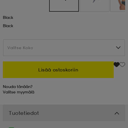
 & otsanauhat
 & otsanauhat
asut
Black
Black
et
Valitse Koko
Valitse Koko
rrastot
s
Lisää ostoskoriin
s
Nouda tänään?
Valitse
myymälä
Tuotetiedot