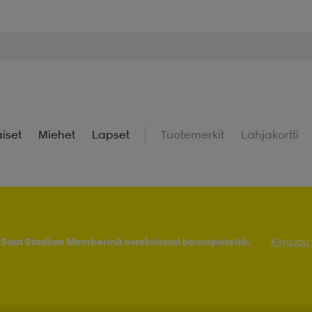
iset
Miehet
Lapset
Tuotemerkit
Lahjakortti
! Saat Stadium Memberinä ostoksistasi bonuspisteitä.
Kirjaudu