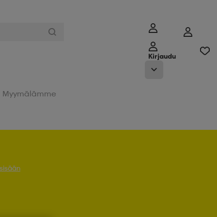
Kirjaudu
Myymälämme
 sisään