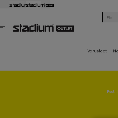
Varusteet
Na
Psst..