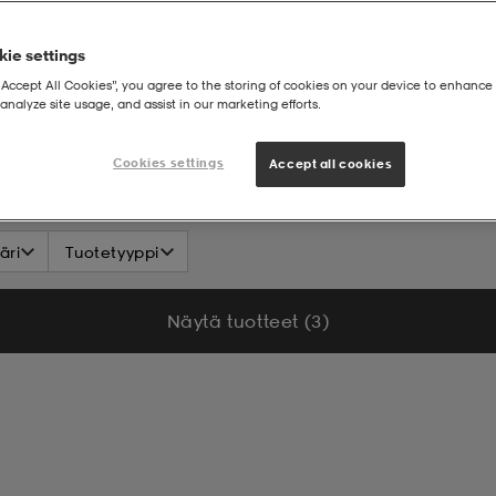
ie settings
“Accept All Cookies”, you agree to the storing of cookies on your device to enhance 
analyze site usage, and assist in our marketing efforts.
Cookies settings
Accept all cookies
äri
Tuotetyyppi
Näytä tuotteet (3)