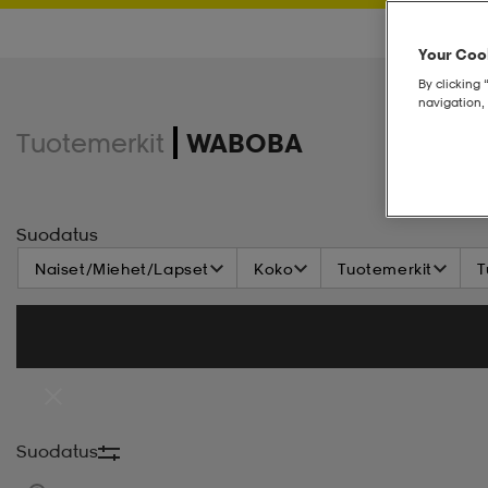
Your Cook
By clicking 
navigation, 
Tuotemerkit
WABOBA
Suodatus
Naiset/Miehet/Lapset
Koko
Tuotemerkit
T
Suodatus