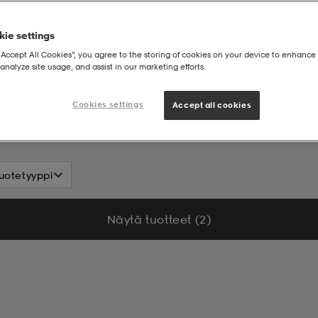
ie settings
“Accept All Cookies”, you agree to the storing of cookies on your device to enhance 
analyze site usage, and assist in our marketing efforts.
Cookies settings
Accept all cookies
uotetyyppi
Näytä tuotteet (2)