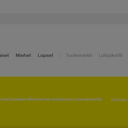
iset
Miehet
Lapset
Tuotemerkit
Lahjakortti
! Saat Stadium Memberinä ostoksistasi bonuspisteitä.
Kirjaudu