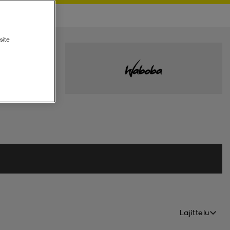
site
Lajittelu