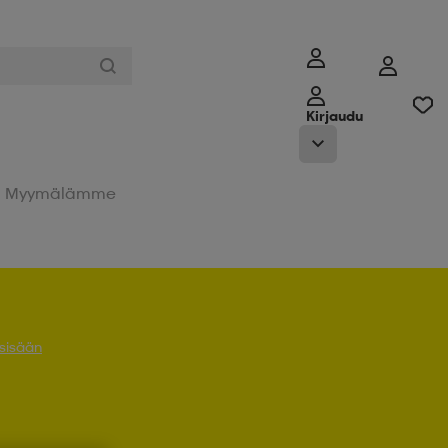
Kirjaudu
Myymälämme
 sisään