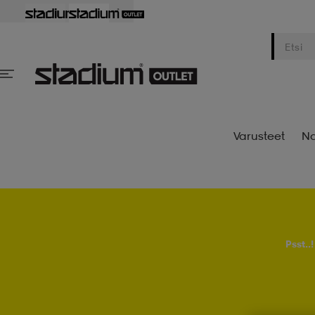
Varusteet
Na
Psst..