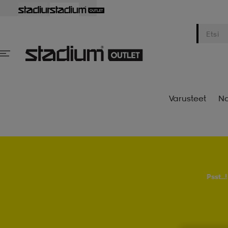
Varusteet
Na
Psst..