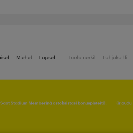
iset
Miehet
Lapset
Tuotemerkit
Lahjakortti
! Saat Stadium Memberinä ostoksistasi bonuspisteitä.
Kirjaudu