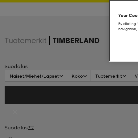
Your Cook
By clicking 
navigation, 
Tuotemerkit
TIMBERLAND
Suodatus
Naiset/Miehet/Lapset
Koko
Tuotemerkit
V
Suodatus