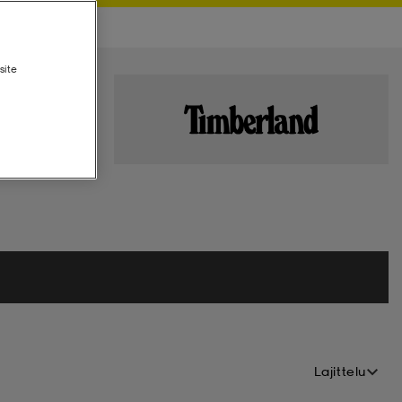
site
Lajittelu