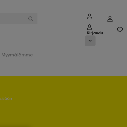
Kirjaudu
Myymälämme
 sisään