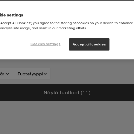
ie settings
“Accept All Cookies”, you agree to the storing of cookies on your device to enhance 
analyze site usage, and assist in our marketing efforts.
Cookies settings
Accept all cookies
äri
Tuotetyyppi
Näytä tuotteet (11)