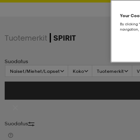
Your Cook
By clicking 
navigation, 
Tuotemerkit
SPIRIT
Suodatus
Naiset/Miehet/Lapset
Koko
Tuotemerkit
V
Suodatus