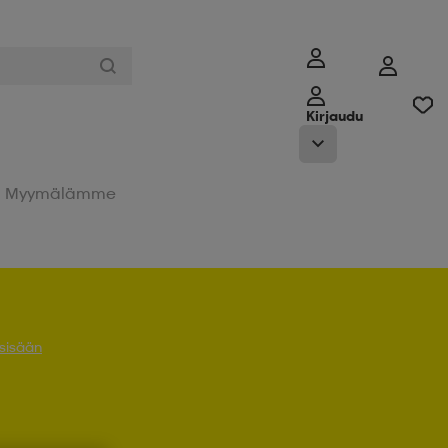
Kirjaudu
Myymälämme
 sisään