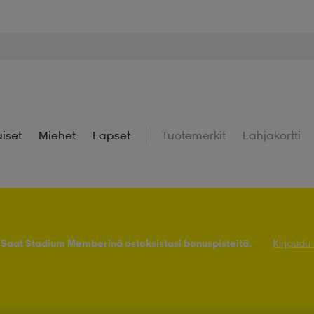
iset
Miehet
Lapset
Tuotemerkit
Lahjakortti
! Saat Stadium Memberinä ostoksistasi bonuspisteitä.
Kirjaudu