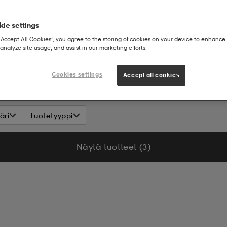
ie settings
“Accept All Cookies”, you agree to the storing of cookies on your device to enhance 
analyze site usage, and assist in our marketing efforts.
Cookies settings
Accept all cookies
äri
Tuotetyyppi
Näytä tuotteet (3)