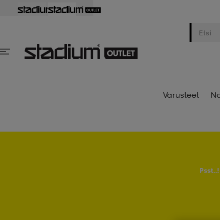
Varusteet
Na
Psst..