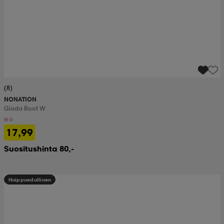
(8)
NONATION
Giada Boot W
17,99
Suositushinta 80,-
Huippuedullinen