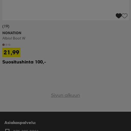
(19)
NONATION
Albiol Boot W
21,99
Suositushinta 100,-
Sivun alkuun
Asiakaspalvelu: