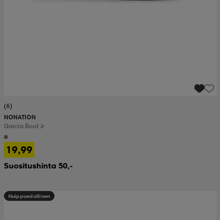
(6)
NONATION
Garcia Boot Jr
19,99
Suositushinta 50,-
Huippuedullinen