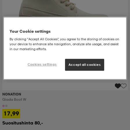
set
asut
tarvikkeet
u- & treenikengät
Your Cookie settings
olasit
eet & lapaset
By clicking “Accept All Cookies”, you agree to the storing of cookies on
your device to enhance site navigation, analyze site usage, and assist
in our marketing efforts.
aatteet
Cookies settings
Accept all cookies
aatteet
rit
NONATION
eet & lapaset
eet & lapaset
olasit
Giada Boot W
17,99
et
rrastot
set
Suositushinta 80,-