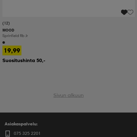
(12)
MOOD
Sprinfield Rb Jr
19,99
Suositushinta 50,-
Sivun alkuun
Asiakaspalvelu:
075 325 2201