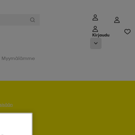
Kirjaudu
Myymälämme
 sisään