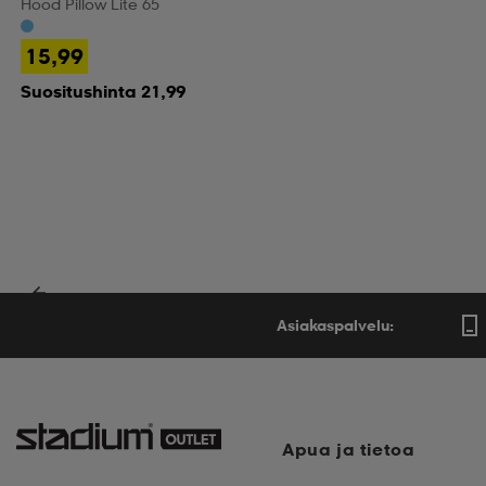
Hood Pillow Lite 65
15,99
Suositushinta 21,99
Asiakaspalvelu:
Apua ja tietoa