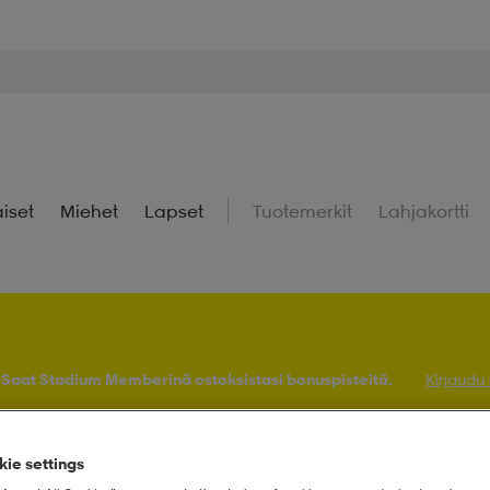
iset
Miehet
Lapset
Tuotemerkit
Lahjakortti
! Saat Stadium Memberinä ostoksistasi bonuspisteitä.
Kirjaudu
ie settings