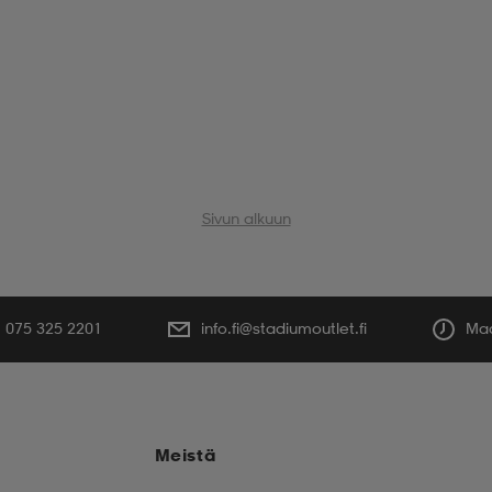
Sivun alkuun
075 325 2201
info.fi@stadiumoutlet.fi
Maa
Meistä