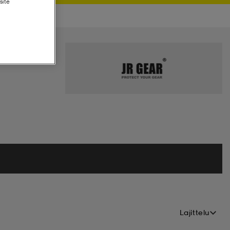
site
Lajittelu