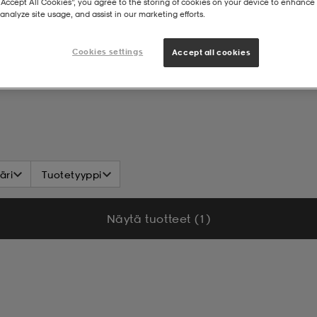
“Accept All Cookies”, you agree to the storing of cookies on your device to enhance 
analyze site usage, and assist in our marketing efforts.
Cookies settings
Accept all cookies
äri
Tuotetyyppi
Näytä tuotteet (1)