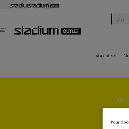
Varusteet
Na
Psst..
Your Cook