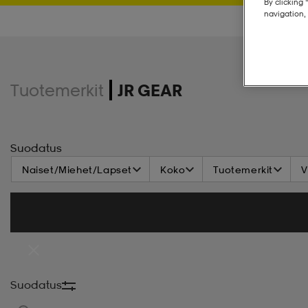
By clicking 
navigation, 
Tuotemerkit
JR GEAR
Suodatus
Naiset/Miehet/Lapset
Koko
Tuotemerkit
V
Suodatus