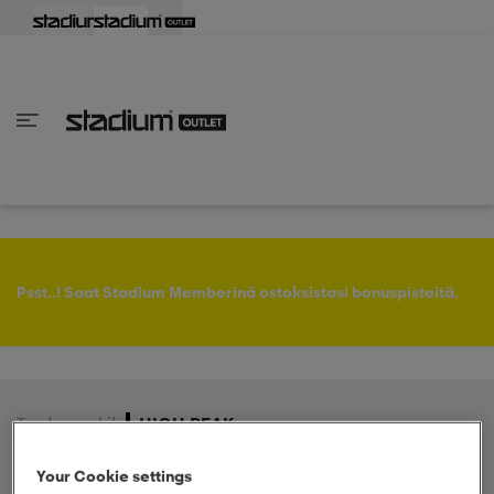
aisin
aisin
aisin
aisin
aisin
aisin
aisin
aisin
aisin
aisin
aisin
aisin
aisin
aisin
aisin
aisin
aisin
aisin
aisin
aisin
aisin
Takaisin
Takaisin
Takaisin
Takaisin
Takaisin
Takaisin
Takaisin
Takaisin
Takaisin
Takaisin
Takaisin
Takaisin
Takaisin
Takaisin
Takaisin
Takaisin
Takaisin
Takaisin
Takaisin
Takaisin
Takaisin
Takaisin
Takaisin
Takaisin
Takaisin
kaikki Naisten vaatteet
 kaikki Naisten kengät
kaikki Miesten vaatteet
 kaikki Miesten kengät
 kaikki Lastenvaatteet
 kaikki Lasten kengät
at
rit
at
ukengät
at
rit
ukengät
t
rit
at & topit
ukengät
Psst..! Saat Stadium Memberinä ostoksistasi bonuspisteitä.
liivit
pallokengät
aatteet
pallokengät
t
ikengät
Tuotemerkit
HIGH PEAK
t
ikengät
ikengät
it
pallokengät
Your Cookie settings