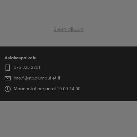
 & otsanauhat
 & otsanauhat
asut
Sivun alkuun
et
Asiakaspalvelu:
rrastot
s
075 325 2201
info.fi@stadiumoutlet.fi
s
Maanantai-perjantai 10.00-14.00