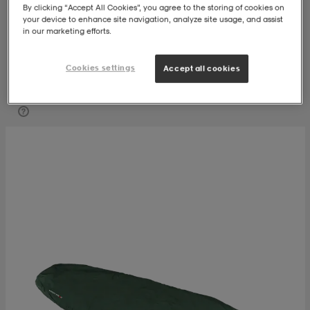
By clicking “Accept All Cookies”, you agree to the storing of cookies on
your device to enhance site navigation, analyze site usage, and assist
t
uskengät
dat
uskengät
alit
in our marketing efforts.
Cookies settings
Accept all cookies
saappaat
t
alit
aatteet
saappaat
Suodatus
Lajittelu
it
alit
it
saappaat
elikengät
 & hameet
kengät & saappaat
 & paidat
elikengät
aatteet
kengät & saappaat
t & Uimapuvut
kengät
set
kengät & saappaat
et
kengät
aatteet
tarvikkeet
olasit
kengät
rrastot
tarvikkeet