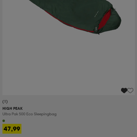
set
asut
tarvikkeet
u- & treenikengät
olasit
eet & lapaset
aatteet
aatteet
rit
(1)
eet & lapaset
eet & lapaset
olasit
HIGH PEAK
Ultra Pak 500 Eco Sleepingbag
et
rrastot
set
47,99