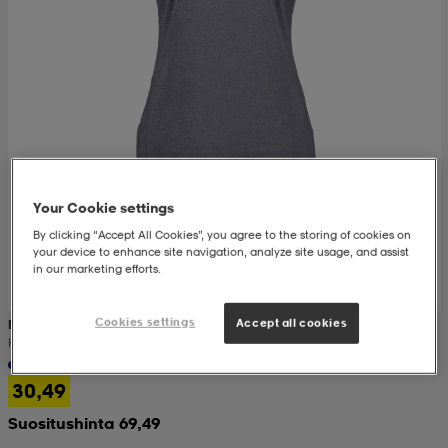
set
asut
tarvikkeet
u- & treenikengät
olasit
eet & lapaset
aatteet
Your Cookie settings
By clicking “Accept All Cookies”, you agree to the storing of cookies on
your device to enhance site navigation, analyze site usage, and assist
aatteet
rit
in our marketing efforts.
Cookies settings
Accept all cookies
FOOTJOY
eet & lapaset
eet & lapaset
olasit
Heather Self-Collar
+1
30,49
et
rrastot
set
Suositushinta 69,49