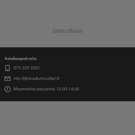
Sivun alkuun
Asiakaspalvelu:
075 325 2201
info.fi@stadiumoutlet.fi
Maanantai-perjantai 10.00-14.00