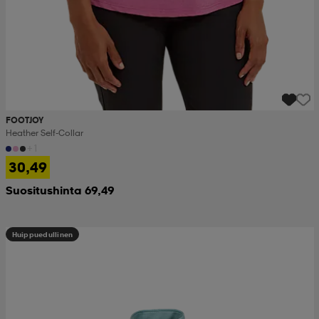
FOOTJOY
Heather Self-Collar
+1
30,49
Suositushinta 69,49
Huippuedullinen