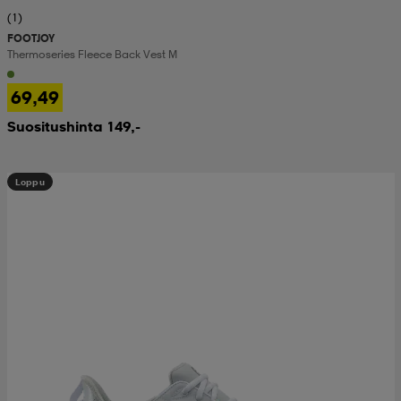
(1)
FOOTJOY
Thermoseries Fleece Back Vest M
69,49
Suositushinta 149,-
Loppu