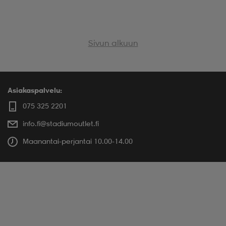
Sivun alkuun
Asiakaspalvelu:
075 325 2201
info.fi@stadiumoutlet.fi
Maanantai-perjantai 10.00-14.00