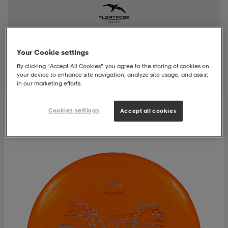
t
uskengät
dat
uskengät
alit
Your Cookie settings
saappaat
t
alit
aatteet
saappaat
Suodatus
Lajittelu
By clicking “Accept All Cookies”, you agree to the storing of cookies on
your device to enhance site navigation, analyze site usage, and assist
in our marketing efforts.
it
alit
it
saappaat
elikengät
Cookies settings
Accept all cookies
 & hameet
kengät & saappaat
 & paidat
elikengät
aatteet
kengät & saappaat
t & Uimapuvut
kengät
set
kengät & saappaat
et
kengät
aatteet
tarvikkeet
olasit
kengät
rrastot
tarvikkeet