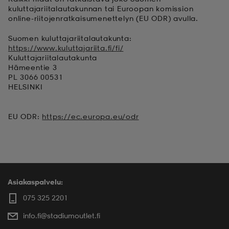
kuluttajariitalautakunnan tai Euroopan komission
online-riitojenratkaisumenettelyn (EU ODR) avulla.
Suomen kuluttajariitalautakunta:
https://www.kuluttajariita.fi/fi/
Kuluttajariitalautakunta
Hämeentie 3
PL 3066 00531
HELSINKI
EU ODR:
https://ec.europa.eu/odr
Asiakaspalvelu:
075 325 2201
info.fi@stadiumoutlet.fi