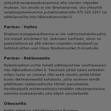
yhteyttä asiakaspalveluumme alla olevien ohjeiden
mukaan. Jos sinulla ei ole lähetystarraa, ota yhteyttä
 & otsanauhat
 & otsanauhat
asut
asiakaspalveluumme puhelinnumerolla 075 325 2201 tai
sähköpostilla info.fi@stadiumoutlet.fi.
Partner - Vaihto
et
Stadium-kumppaneillamme ei ole vaihtomahdollisuutta.
Jos haluat erivärisen tai -kokoisen tuotteen, sinun on
palautettava se yllä olevien ohjeiden mukaisesti ja
tehtävä sitten uusi tilaus Stadiumoutlet.fi-sivustolla.
rrastot
s
Partner - Reklamaatio
Reklamaation voitte tehdä sähköpostitse osoitteeseen
s
info.fi@stadiumoutlet.fi. Viestissä pitää lukea selkeästi
miten tuote on mennyt rikki sekä viestiin pitää liittää
kuvia rikkimenneestä kohdasta, jotta voimme tehdä
päätöksen reklamaatiosta tämän perusteella.
Hyväksytystä reklamaatiosta tehdään rahojenpalautus
samalla maksutavalla jota käytit ostohetkellä.
Oikeusriita
Kaikki riidat on ratkaistava joko Suomen