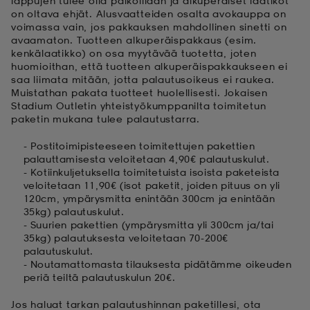
lappujen tulee olla paikoillaan ja alkuperäiset laatikot
on oltava ehjät. Alusvaatteiden osalta avokauppa on
voimassa vain, jos pakkauksen mahdollinen sinetti on
set
asut
tarvikkeet
u- & treenikengät
avaamaton. Tuotteen alkuperäispakkaus (esim.
kenkälaatikko) on osa myytävää tuotetta, joten
huomioithan, että tuotteen alkuperäispakkaukseen ei
saa liimata mitään, jotta palautusoikeus ei raukea.
olasit
eet & lapaset
Muistathan pakata tuotteet huolellisesti. Jokaisen
Stadium Outletin yhteistyökumppanilta toimitetun
paketin mukana tulee palautustarra.
aatteet
- Postitoimipisteeseen toimitettujen pakettien
palauttamisesta veloitetaan 4,90€ palautuskulut.
- Kotiinkuljetuksella toimitetuista isoista paketeista
aatteet
rit
veloitetaan 11,90€ (isot paketit, joiden pituus on yli
120cm, ympärysmitta enintään 300cm ja enintään
35kg) palautuskulut.
- Suurien pakettien (ympärysmitta yli 300cm ja/tai
eet & lapaset
eet & lapaset
olasit
35kg) palautuksesta veloitetaan 70-200€
palautuskulut.
- Noutamattomasta tilauksesta pidätämme oikeuden
periä teiltä palautuskulun 20€.
et
rrastot
set
Jos haluat tarkan palautushinnan paketillesi, ota