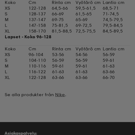
Koko
Cm
Rinta cm
Vyötärö cm
Lantio cm
XS
122-128
64,5-66
59,5-61,5
68,5-71
 & otsanauhat
 & otsanauhat
asut
S
128-137
66-69
61,5-65
71-74,5
M
137-147
69-75
65-69
74,5-79,5
L
147-158
75-81,5
69-72,5
79,5-84,5
XL
158-170
81,5-88,5
72,5-75,5
84,5-89,5
et
Lapset - Koko 96-128
Koko
Cm
Rinta
cm
Vyötärö
cm
Lantio cm
XS
96-104
53-56
54-56
56-59
rrastot
s
S
104-110
56-59
56-59
59-61
M
110-116
59-61
59-61
61-63
L
116-122
61-63
61-63
63-66
XL
122-128
63-66
63-66
66-70
s
Se alla produkter från
Nike
.
Asiakaspalvelu: