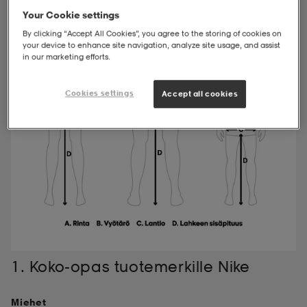
Your Cookie settings
t
uskengät
dat
uskengät
alit
By clicking “Accept All Cookies”, you agree to the storing of cookies on
your device to enhance site navigation, analyze site usage, and assist
in our marketing efforts.
saappaat
t
alit
aatteet
saappaat
Cookies settings
Accept all cookies
it
alit
it
saappaat
elikengät
 & hameet
kengät & saappaat
 & paidat
elikengät
aatteet
kengät & saappaat
t & Uimapuvut
kengät
set
kengät & saappaat
et
kengät
1. Koko-opas tuotemerkille Nike
aatteet
tarvikkeet
olasit
kengät
rrastot
tarvikkeet
Miehet