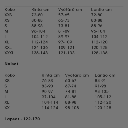
Koko
Rinta cm
Vyötärö cm
Lantio cm
set
asut
tarvikkeet
u- & treenikengät
XXS
72-80
57-65
72-80
XS
80-88
65-73
80-88
S
88-96
73-81
88-96
M
96-104
81-89
96-104
olasit
eet & lapaset
L
104-112
89-97
104-112
XL
112-124
97-109
112-120
XXL
124-136
109-121
120-128
XXXL
136-148
121-133
128-136
aatteet
Naiset
Koko
Rinta cm
Vyötärö cm
Lantio cm
aatteet
rit
XS
76-83
60-67
84-91
S
83-90
67-74
91-98
M
90-97
74-81
98-105
L
97-104
81-88
105-112
eet & lapaset
eet & lapaset
olasit
XL
104-114
88-98
112-120
XXL
114-124
98-108
120-128
Lapset - 122-170
et
rrastot
set