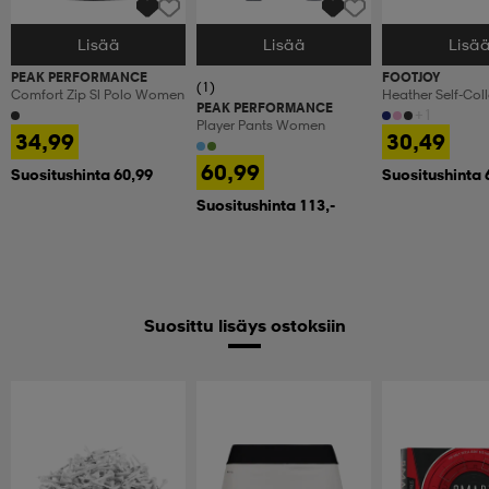
Lisää
Lisää
Lisä
Valitse Koko
Valitse Koko
Valitse Koko
PEAK PERFORMANCE
FOOTJOY
(1)
Comfort Zip Sl Polo Women
Heather Self-Coll
PEAK PERFORMANCE
+1
Player Pants Women
34,99
30,49
60,99
Suositushinta 60,99
Suositushinta 
Suositushinta 113,-
Suosittu lisäys ostoksiin