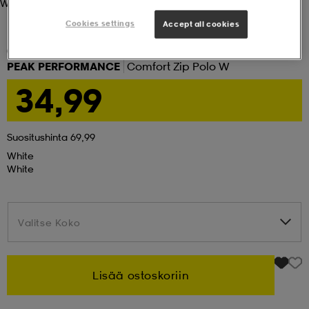
White
Cookies settings
Accept all cookies
set
asut
tarvikkeet
u- & treenikengät
(1)
PEAK PERFORMANCE
Comfort Zip Polo W
olasit
eet & lapaset
34,99
aatteet
Suositushinta 69,99
White
White
aatteet
rit
Valitse Koko
Valitse Koko
eet & lapaset
eet & lapaset
olasit
Lisää ostoskoriin
et
rrastot
set