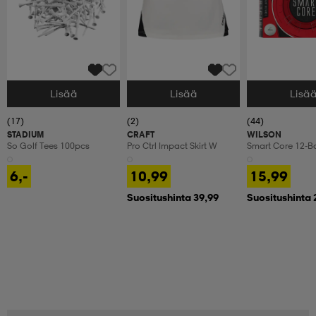
Lisää
Lisää
Lisä
Valitse Koko
Valitse Koko
Valitse Koko
(17)
(2)
(44)
STADIUM
CRAFT
WILSON
So Golf Tees 100pcs
Pro Ctrl Impact Skirt W
Smart Core 12-Ba
6,-
10,99
15,99
Suositushinta 39,99
Suositushinta 