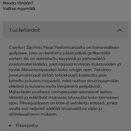
Nouda tänään?
Valitse
myymälä
 & otsanauhat
 & otsanauhat
asut
Tuotetiedot
et
Comfort Zip Polo Peak Performancelta on toiminnallinen
golfpikee, joka on kehitetty pitkiä päiviä golfkentällä
rrastot
s
varten. Se on valmistettu kevyestä ja pehmeästä
joustomateriaalista, joka tarjoaa korkean mukavuuden ja
hyvän liikkumisvapauden koko svingin ajan. Tekninen
jerseymateriaali siirtää tehokkaasti kosteutta pois
s
keholta ja kuivuu nopeasti, mikä auttaa sinua pysymään
viileänä ja kuivana myös lämpiminä pelipäivinä.
Materiaalin joustavat ominaisuudet seuraavat kehon
liikkeitä ja edistävät mukavaa istuvuutta koko kierroksen
ajan. Pikeepaidassa on kätevä vetoketju edessä, jonka
avulla voit helposti säätää ilmanvaihtoa sään ja
aktiivisuustason mukaan.
Pikeepaita