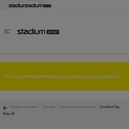
aisin
aisin
aisin
aisin
aisin
aisin
aisin
aisin
aisin
aisin
aisin
aisin
aisin
aisin
aisin
aisin
aisin
aisin
aisin
aisin
aisin
Takaisin
Takaisin
Takaisin
Takaisin
Takaisin
Takaisin
Takaisin
Takaisin
Takaisin
Takaisin
Takaisin
Takaisin
Takaisin
Takaisin
Takaisin
Takaisin
Takaisin
Takaisin
Takaisin
Takaisin
Takaisin
Takaisin
Takaisin
Takaisin
Takaisin
kaikki Naisten vaatteet
 kaikki Naisten kengät
kaikki Miesten vaatteet
 kaikki Miesten kengät
 kaikki Lastenvaatteet
 kaikki Lasten kengät
at
rit
at
ukengät
at
rit
ukengät
t
rit
at & topit
ukengät
Psst..! Saat Stadium Memberinä ostoksistasi bonuspisteitä.
liivit
pallokengät
aatteet
pallokengät
t
ikengät
|
|
|
Naisten vaatteet
Yläosat
Pikeepaidat ja paidat
Comfort Zip
Polo W
t
ikengät
ikengät
it
pallokengät