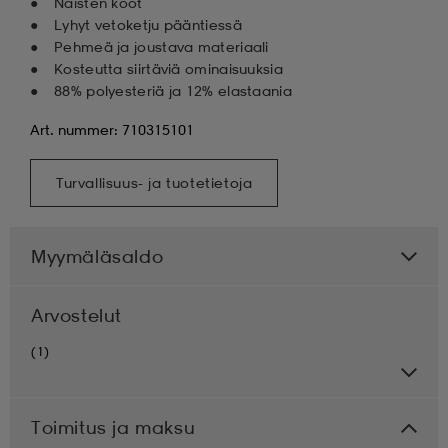
Naisten koot
Lyhyt vetoketju pääntiessä
Pehmeä ja joustava materiaali
Kosteutta siirtäviä ominaisuuksia
88% polyesteriä ja 12% elastaania
Art. nummer: 710315101
Turvallisuus- ja tuotetietoja
Myymäläsaldo
Arvostelut
(1)
Toimitus ja maksu