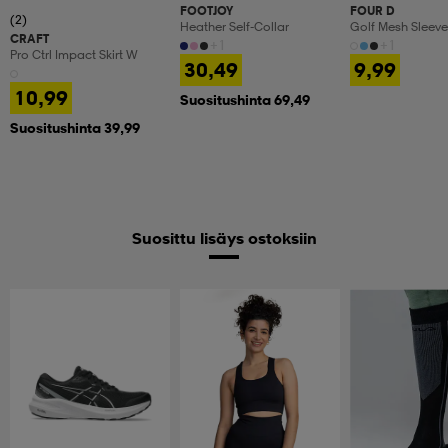
FOOTJOY
FOUR D
(2)
Heather Self-Collar
Golf Mesh Sleeve
CRAFT
W
+1
+1
Pro Ctrl Impact Skirt W
30,49
9,99
10,99
Suositushinta 69,49
Suositushinta 39,99
Suosittu lisäys ostoksiin