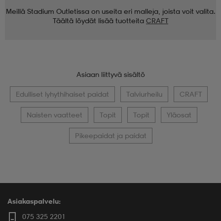
Meillä Stadium Outletissa on useita eri malleja, joista voit valita.
Täältä löydät lisää tuotteita
CRAFT
Asiaan liittyvä sisältö
Edulliset lyhythihaiset paidat
Talviurheilu
CRAFT
Naisten vaatteet
Topit
Topit
Yläosat
Pikeepaidat ja paidat
Asiakaspalvelu:
075 325 2201