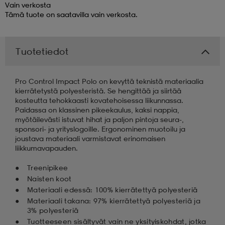
Vain verkosta
Tämä tuote on saatavilla vain verkosta.
 & otsanauhat
 & otsanauhat
asut
Tuotetiedot
et
Pro Control Impact Polo on kevyttä teknistä materiaalia
kierrätetystä polyesteristä. Se hengittää ja siirtää
rrastot
s
kosteutta tehokkaasti kovatehoisessa liikunnassa.
Paidassa on klassinen pikeekaulus, kaksi nappia,
myötäilevästi istuvat hihat ja paljon pintoja seura-,
sponsori- ja yrityslogoille. Ergonominen muotoilu ja
s
joustava materiaali varmistavat erinomaisen
liikkumavapauden.
Treenipikee
Naisten koot
Materiaali edessä: 100% kierrätettyä polyesteriä
Materiaali takana: 97% kierrätettyä polyesteriä ja
3% polyesteriä
Tuotteeseen sisältyvät vain ne yksityiskohdat, jotka