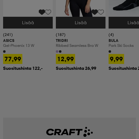
Lisää
Lisää
Lisä
Valitse Koko
Valitse Koko
Valitse Koko
(241)
(187)
(4)
ASICS
TRIDRI
BULA
Gel-Phoenix 13 W
Ribbed Seamless Bra W
Park Ski Socks
77,99
12,99
9,99
Suositushinta 122,-
Suositushinta 26,99
Suositushinta 