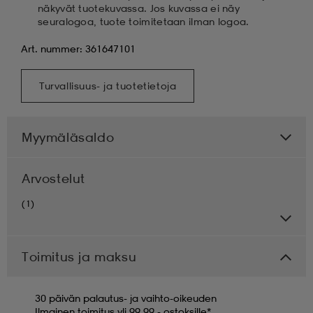
näkyvät tuotekuvassa. Jos kuvassa ei näy
seuralogoa, tuote toimitetaan ilman logoa.
Art. nummer: 361647101
Turvallisuus- ja tuotetietoja
Myymäläsaldo
Arvostelut
(1)
Toimitus ja maksu
30 päivän palautus- ja vaihto-oikeuden
Ilmainen toimitus yli 99,99,- ostoksille*