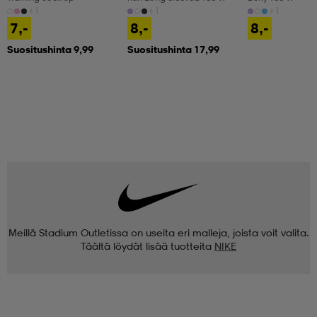
+1
+1
+1
7,-
8,-
8,-
Suositushinta 9,99
Suositushinta 17,99
Meillä Stadium Outletissa on useita eri malleja, joista voit valita.
Täältä löydät lisää tuotteita
NIKE