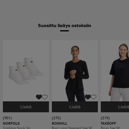
Suosittu lisäys ostoksiin
Lisää
Lisää
Lisä
Valitse Koko
Valitse Koko
Valitse Koko
(901)
(275)
(219)
NORFOLK
RONHILL
TAKEOFF
Training Sock 3p
Run Long Sleeved Tee W
Boxy Tee W