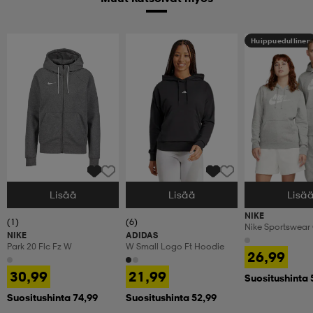
Huippuedullinen
Lisää
Lisää
Lisä
Valitse Koko
Valitse Koko
Valitse Koko
NIKE
(1)
(6)
Nike Sportswear
NIKE
ADIDAS
Fleece Women's
Park 20 Flc Fz W
W Small Logo Ft Hoodie
26,99
30,99
21,99
Suositushinta 
Suositushinta 74,99
Suositushinta 52,99