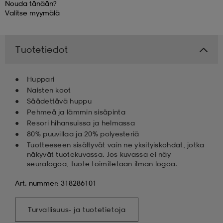
Nouda tänään?
Valitse
myymälä
 & otsanauhat
 & otsanauhat
asut
Tuotetiedot
et
Huppari
Naisten koot
rrastot
s
Säädettävä huppu
Pehmeä ja lämmin sisäpinta
Resori hihansuissa ja helmassa
80% puuvillaa ja 20% polyesteriä
s
Tuotteeseen sisältyvät vain ne yksityiskohdat, jotka
näkyvät tuotekuvassa. Jos kuvassa ei näy
seuralogoa, tuote toimitetaan ilman logoa.
Art. nummer: 318286101
Turvallisuus- ja tuotetietoja