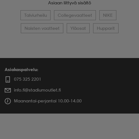
Asiaan liittyvä sisältö
Talviurheilu
Collegevaatteet
NIKE
Naisten vaatteet
Yläosat
Hupparit
Asiakaspalvelu:
075 325 2201
info.fi@stadiumoutlet.fi
Maanantai-perjantai 10.00-14.00