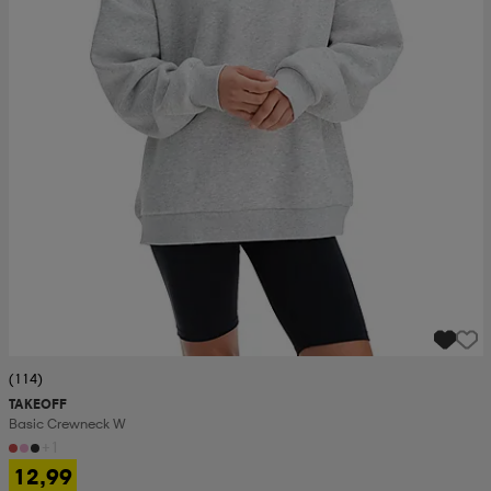
(114)
TAKEOFF
Basic Crewneck W
+1
12,99