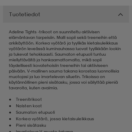
 & otsanauhat
 & otsanauhat
asut
Tuotetiedot
Adeline Tights -trikoot on suunniteltu aktiivisen
et
elämäntavan tarpeisiin. Malli sopii sekä treeneihin että
arkikäyttöön. Korkea vyötärö ja tyylikäs kietaisuleikkaus
vyötärön leveässä kuminauhassa luovat tyylikkään lookin
ja tukevat tehokkaasti. Saumaton etupuoli tuntuu
rrastot
s
miellyttävältä ja hankaamattomalta, mikä sopii
täydellisesti kovatehoisiin treeneihin tai aktiiviseen
päivään. V-mallinen sauma takana korostaa luonnollisia
muotojasi ja luo imartelevan siluetin. Trikoissa on
s
käytännöllinen pieni sisätasku, jossa voi säilyttää pieniä
tavaroita, kuten avaimia.
Treenitrikoot
Naisten koot
Saumaton etupuoli
Korkea vyötärö, jossa kietaisuleikkaus
Pieni sisätasku
Imarteleva V-muoto takana