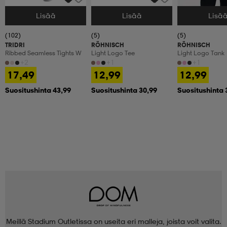
Lisää
Lisää
Lisä
Valitse Koko
Valitse Koko
Valitse Koko
(102)
(5)
(5)
TRIDRI
RÖHNISCH
RÖHNISCH
Ribbed Seamless Tights W
Light Logo Tee
Light Logo Tank
+2
+1
+1
17,49
12,99
12,99
Suositushinta 43,99
Suositushinta 30,99
Suositushinta 
Meillä Stadium Outletissa on useita eri malleja, joista voit valita.