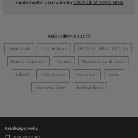
Täältä löydät lisää tuotteita
DROP OF MINDFULNESS
Asiaan liittyvä sisältö
Talviurheilu
Treenitrikoot
DROP OF MINDFULNESS
Naisten vaatteet
Housut
Naisten treenihousut
Trikoot
Treenitrikoot
Varusteet
Treeni
Treenivaatteet
Juoksutrikoot
Asiakaspalvelu:
075 325 2201