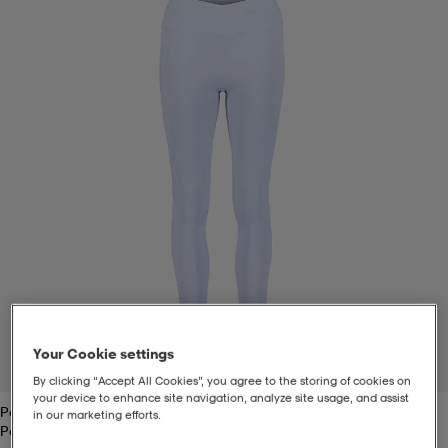
t
uskengät
dat
uskengät
alit
saappaat
t
alit
aatteet
saappaat
it
alit
it
saappaat
elikengät
 & hameet
kengät & saappaat
 & paidat
elikengät
aatteet
kengät & saappaat
t & Uimapuvut
kengät
set
kengät & saappaat
et
kengät
Your Cookie settings
1
/
2
By clicking “Accept All Cookies”, you agree to the storing of cookies on
your device to enhance site navigation, analyze site usage, and assist
Powder Blue
aatteet
tarvikkeet
olasit
kengät
rrastot
tarvikkeet
in our marketing efforts.
Powder Blue