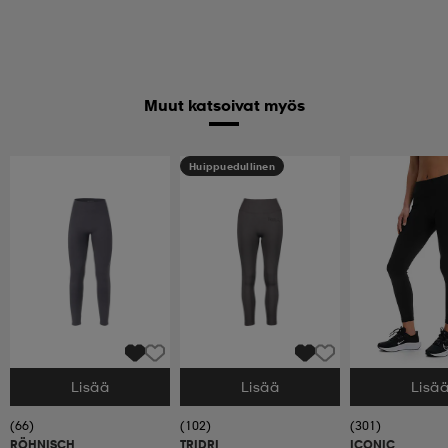
Muut katsoivat myös
Huippuedullinen
Lisää
Lisää
Lisä
Valitse Koko
Valitse Koko
Valitse Koko
(66)
(102)
(301)
RÖHNISCH
TRIDRI
ICONIC