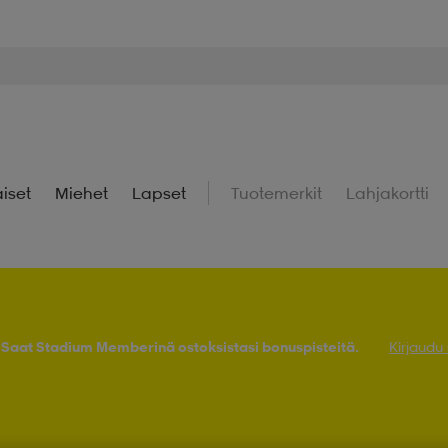
iset
Miehet
Lapset
Tuotemerkit
Lahjakortti
! Saat Stadium Memberinä ostoksistasi bonuspisteitä.
Kirjaudu