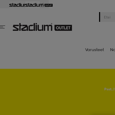
Varusteet
Na
Psst..