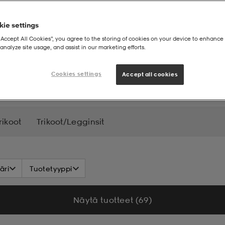
ie settings
“Accept All Cookies”, you agree to the storing of cookies on your device to enhance 
analyze site usage, and assist in our marketing efforts.
Cookies settings
Accept all cookies
rikoot
Trikoot/Legginsit
äri
Tuotetyyppi
Näytä tuotteet (69)