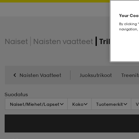
Your Cook
By clicking 
navigation, 
Naiset
Naisten vaatteet
Trikoot
Naisten Vaatteet
Juoksutrikoot
Treenit
Suodatus
Naiset/Miehet/Lapset
Koko
Tuotemerkit
V