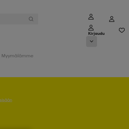
Kirjaudu
Myymälämme
 sisään