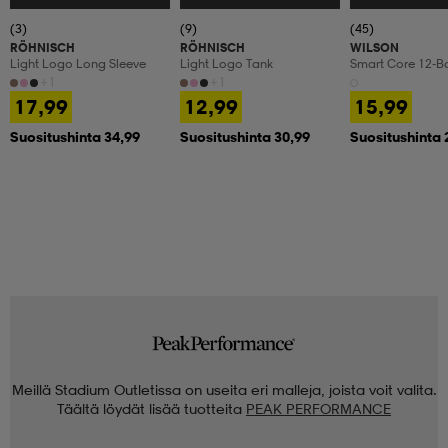
(3)
(9)
(45)
RÖHNISCH
RÖHNISCH
WILSON
Light Logo Long Sleeve
Light Logo Tank
Smart Core 12-Ba
+1
+1
17,99
12,99
15,99
Suositushinta 34,99
Suositushinta 30,99
Suositushinta 
Meillä Stadium Outletissa on useita eri malleja, joista voit valita.
Täältä löydät lisää tuotteita
PEAK PERFORMANCE