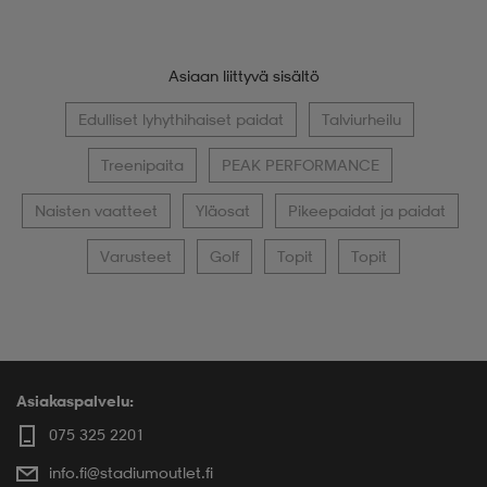
Asiaan liittyvä sisältö
Edulliset lyhythihaiset paidat
Talviurheilu
Treenipaita
PEAK PERFORMANCE
Naisten vaatteet
Yläosat
Pikeepaidat ja paidat
Varusteet
Golf
Topit
Topit
Asiakaspalvelu:
075 325 2201
info.fi@stadiumoutlet.fi