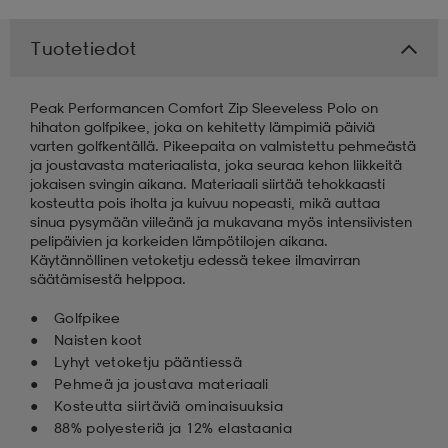
 & otsanauhat
 & otsanauhat
asut
Tuotetiedot
Peak Performancen Comfort Zip Sleeveless Polo on
et
hihaton golfpikee, joka on kehitetty lämpimiä päiviä
varten golfkentällä. Pikeepaita on valmistettu pehmeästä
ja joustavasta materiaalista, joka seuraa kehon liikkeitä
jokaisen svingin aikana. Materiaali siirtää tehokkaasti
rrastot
s
kosteutta pois iholta ja kuivuu nopeasti, mikä auttaa
sinua pysymään viileänä ja mukavana myös intensiivisten
pelipäivien ja korkeiden lämpötilojen aikana.
Käytännöllinen vetoketju edessä tekee ilmavirran
s
säätämisestä helppoa.
Golfpikee
Naisten koot
Lyhyt vetoketju pääntiessä
Pehmeä ja joustava materiaali
Kosteutta siirtäviä ominaisuuksia
88% polyesteriä ja 12% elastaania