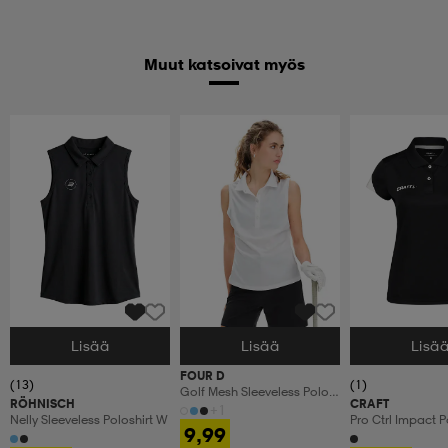
Muut katsoivat myös
Lisää
Lisää
Lisä
Valitse Koko
Valitse Koko
Valitse Koko
FOUR D
(13)
(1)
Golf Mesh Sleeveless Polo
RÖHNISCH
CRAFT
W
+1
Nelly Sleeveless Poloshirt W
Pro Ctrl Impact 
9,99