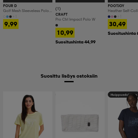
FOUR D
FOOTJOY
(1)
Golf Mesh Sleeveless Polo
Heather Self-Coll
CRAFT
W
+1
+1
Pro Ctrl Impact Polo W
9,99
30,49
10,99
Suositushinta 
Suositushinta 44,99
Suosittu lisäys ostoksiin
Huippuedullinen
Huippuedullinen