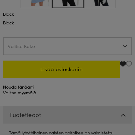
 & otsanauhat
 & otsanauhat
asut
Black
Black
et
Valitse Koko
Valitse Koko
rrastot
s
Lisää ostoskoriin
s
Nouda tänään?
Valitse
myymälä
Tuotetiedot
Tämä lyhythihainen naisten golfpikee on valmistettu