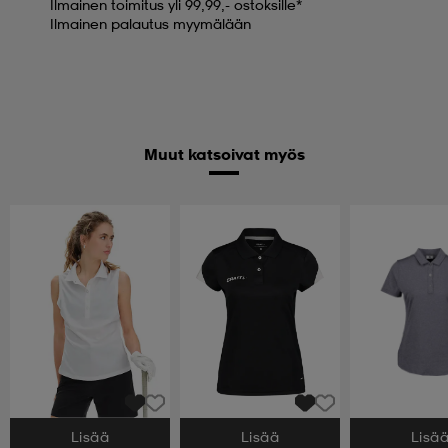
Ilmainen toimitus yli 99,99,- ostoksille*
Ilmainen palautus myymälään
Muut katsoivat myös
Lisää
Lisää
Lisä
Valitse Koko
Valitse Koko
Valitse Koko