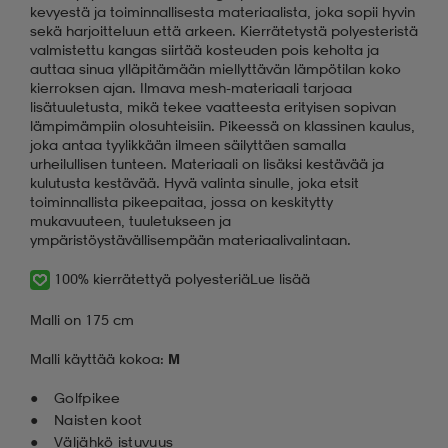
kevyestä ja toiminnallisesta materiaalista, joka sopii hyvin
sekä harjoitteluun että arkeen. Kierrätetystä polyesteristä
valmistettu kangas siirtää kosteuden pois keholta ja
auttaa sinua ylläpitämään miellyttävän lämpötilan koko
kierroksen ajan. Ilmava mesh-materiaali tarjoaa
lisätuuletusta, mikä tekee vaatteesta erityisen sopivan
lämpimämpiin olosuhteisiin. Pikeessä on klassinen kaulus,
joka antaa tyylikkään ilmeen säilyttäen samalla
urheilullisen tunteen. Materiaali on lisäksi kestävää ja
kulutusta kestävää. Hyvä valinta sinulle, joka etsit
toiminnallista pikeepaitaa, jossa on keskitytty
mukavuuteen, tuuletukseen ja
ympäristöystävällisempään materiaalivalintaan.
100% kierrätettyä polyesteriä
Lue lisää
Malli on 175 cm
Malli käyttää kokoa:
M
Golfpikee
Naisten koot
Väljähkö istuvuus