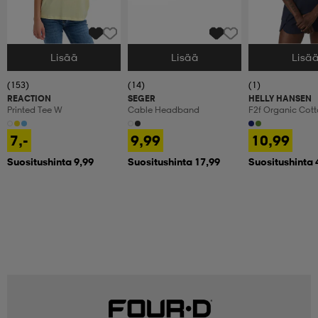
Lisää
Lisää
Lisä
Valitse Koko
Valitse Koko
Valitse Koko
(153)
(14)
(1)
REACTION
SEGER
HELLY HANSEN
Printed Tee W
Cable Headband
F2f Organic Cot
7,-
9,99
10,99
Suositushinta 9,99
Suositushinta 17,99
Suositushinta 