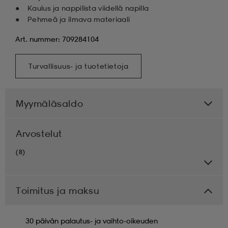
Kaulus ja nappilista viidellä napilla
Pehmeä ja ilmava materiaali
Art. nummer: 709284104
Turvallisuus- ja tuotetietoja
Myymäläsaldo
Arvostelut
(8)
Toimitus ja maksu
30 päivän palautus- ja vaihto-oikeuden