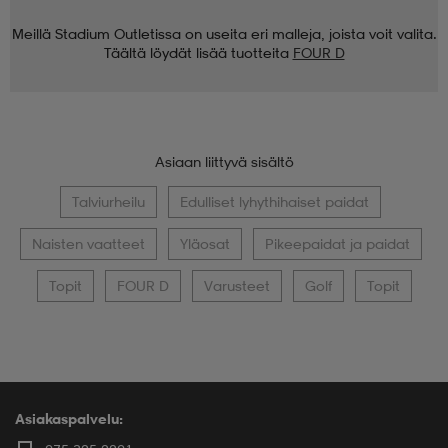
Meillä Stadium Outletissa on useita eri malleja, joista voit valita.
Täältä löydät lisää tuotteita
FOUR D
Asiaan liittyvä sisältö
Talviurheilu
Edulliset lyhythihaiset paidat
Naisten vaatteet
Yläosat
Pikeepaidat ja paidat
Topit
FOUR D
Varusteet
Golf
Topit
Asiakaspalvelu: