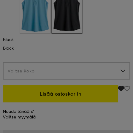
 & otsanauhat
 & otsanauhat
asut
et
Black
Black
rrastot
s
Valitse Koko
Valitse Koko
s
Lisää ostoskoriin
Nouda tänään?
Valitse
myymälä