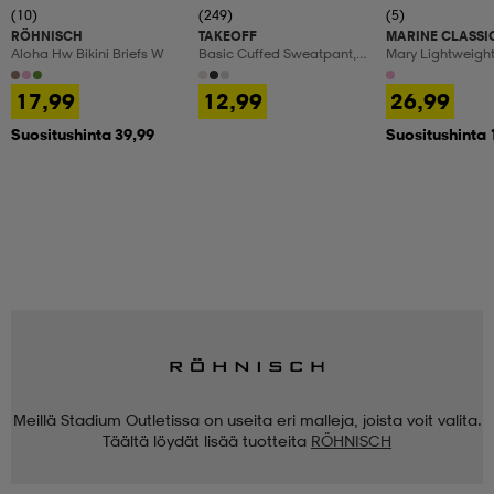
(10)
(249)
(5)
RÖHNISCH
TAKEOFF
MARINE CLASSI
Aloha Hw Bikini Briefs W
Basic Cuffed Sweatpant,
Mary Lightweight
Olohousut, Naisten
17,99
12,99
26,99
Suositushinta 39,99
Suositushinta 
Meillä Stadium Outletissa on useita eri malleja, joista voit valita.
Täältä löydät lisää tuotteita
RÖHNISCH