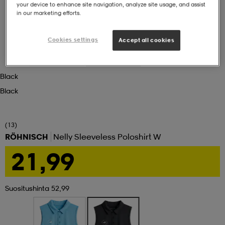
your device to enhance site navigation, analyze site usage, and assist
in our marketing efforts.
set
asut
tarvikkeet
u- & treenikengät
Cookies settings
Accept all cookies
olasit
eet & lapaset
Black
Black
aatteet
(13)
aatteet
rit
RÖHNISCH
Nelly Sleeveless Poloshirt W
21,99
eet & lapaset
eet & lapaset
olasit
Suositushinta 52,99
et
rrastot
set