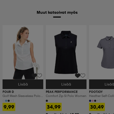
Muut katsoivat myös
Lisää
Lisää
Lisä
Valitse Koko
Valitse Koko
Valitse Koko
FOUR D
PEAK PERFORMANCE
FOOTJOY
Golf Mesh Sleeveless Polo
Comfort Zip Sl Polo Women
Heather Self-Coll
W
+1
+1
9,99
34,99
30,49