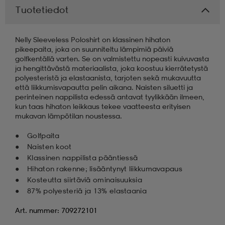
Tuotetiedot
Nelly Sleeveless Poloshirt on klassinen hihaton
pikeepaita, joka on suunniteltu lämpimiä päiviä
golfkentällä varten. Se on valmistettu nopeasti kuivuvasta
ja hengittävästä materiaalista, joka koostuu kierrätetystä
polyesteristä ja elastaanista, tarjoten sekä mukavuutta
että liikkumisvapautta pelin aikana. Naisten siluetti ja
perinteinen nappilista edessä antavat tyylikkään ilmeen,
kun taas hihaton leikkaus tekee vaatteesta erityisen
mukavan lämpötilan noustessa.
Golfpaita
Naisten koot
Klassinen nappilista pääntiessä
Hihaton rakenne; lisääntynyt liikkumavapaus
Kosteutta siirtäviä ominaisuuksia
87% polyesteriä ja 13% elastaania
Art. nummer: 709272101