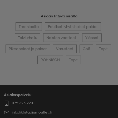
Asiaan liittyvä sisältö
Treenipaita
Edulliset lyhythihaiset paidat
Talviurheilu
Naisten vaatteet
Yläosat
Pikeepaidat ja paidat
Varusteet
Golf
Topit
RÖHNISCH
Topit
Asiakaspalvelu:
075 325 2201
info.fi@stadiumoutlet.fi