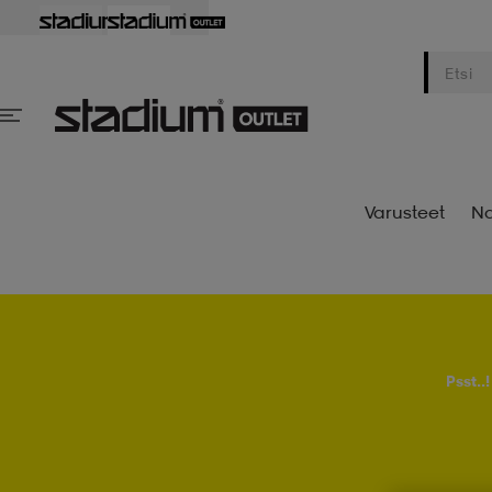
Varusteet
Na
Psst..