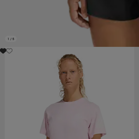
1
/
5