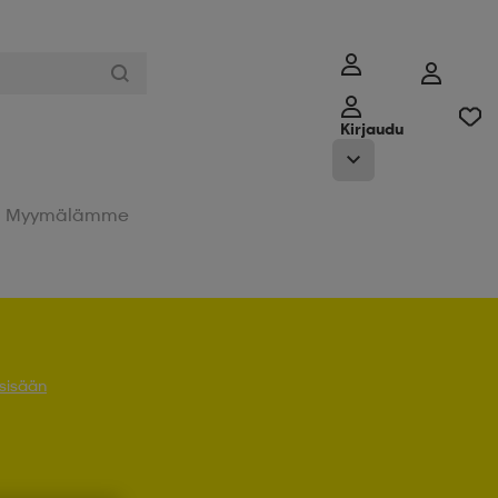
Kirjaudu
Myymälämme
 sisään