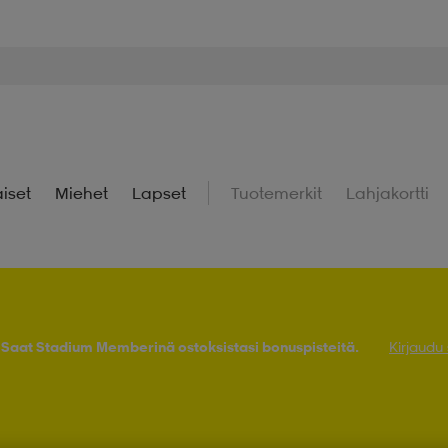
iset
Miehet
Lapset
Tuotemerkit
Lahjakortti
! Saat Stadium Memberinä ostoksistasi bonuspisteitä.
Kirjaudu