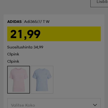
Lisää
ADIDAS
Adi365/// T W
21,99
Suositushinta 34,99
Clpink
Clpink
Valitse Koko
Valitse Koko