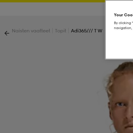
Your Cook
By clicking 
navigation, 
|
|
Naisten vaatteet
Topit
Adi365/// T W