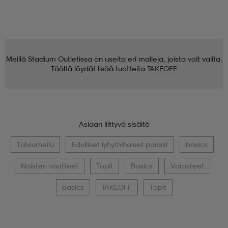
Meillä Stadium Outletissa on useita eri malleja, joista voit valita.
Täältä löydät lisää tuotteita
TAKEOFF
Asiaan liittyvä sisältö
Talviurheilu
Edulliset lyhythihaiset paidat
basics
Naisten vaatteet
Topit
Basics
Varusteet
Basics
TAKEOFF
Topit