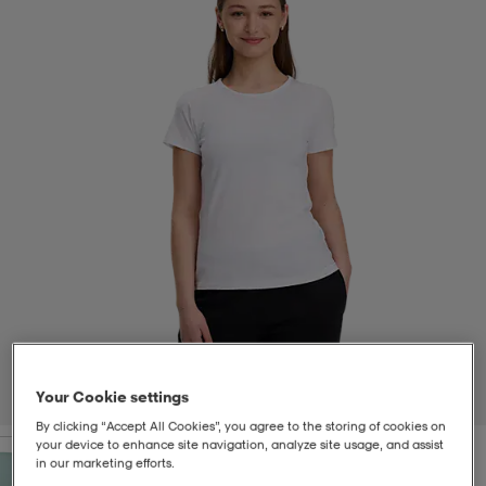
t
uskengät
dat
uskengät
alit
saappaat
t
alit
aatteet
saappaat
it
alit
it
saappaat
elikengät
 & hameet
kengät & saappaat
 & paidat
elikengät
aatteet
kengät & saappaat
t & Uimapuvut
kengät
set
kengät & saappaat
et
kengät
Your Cookie settings
1
/
4
By clicking “Accept All Cookies”, you agree to the storing of cookies on
your device to enhance site navigation, analyze site usage, and assist
aatteet
tarvikkeet
olasit
kengät
rrastot
tarvikkeet
in our marketing efforts.