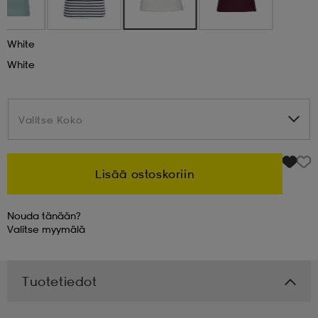
 & otsanauhat
 & otsanauhat
asut
White
White
et
Valitse Koko
Valitse Koko
rrastot
s
Lisää ostoskoriin
s
Nouda tänään?
Valitse
myymälä
Tuotetiedot