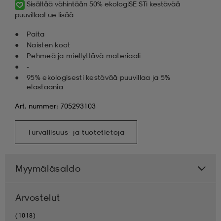
Sisältää vähintään 50% ekologiSE STi kestävää
puuvillaa
Lue lisää
Paita
Naisten koot
Pehmeä ja miellyttävä materiaali
-
95% ekologisesti kestävää puuvillaa ja 5%
elastaania
Art. nummer: 705293103
Turvallisuus- ja tuotetietoja
Myymäläsaldo
Arvostelut
(1018)