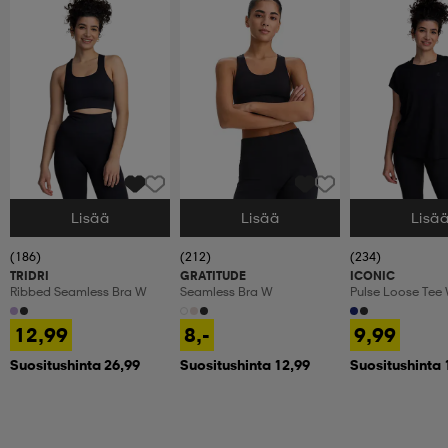
Lisää
Lisää
Lisä
Valitse Koko
Valitse Koko
Valitse Koko
(186)
(212)
(234)
TRIDRI
GRATITUDE
ICONIC
Ribbed Seamless Bra W
Seamless Bra W
Pulse Loose Tee
12,99
8,-
9,99
Suositushinta 26,99
Suositushinta 12,99
Suositushinta 