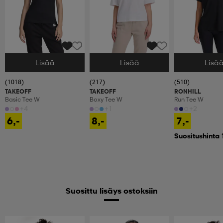
Lisää
Lisää
Lisä
Valitse Koko
Valitse Koko
Valitse Koko
(1018)
(217)
(510)
TAKEOFF
TAKEOFF
RONHILL
Basic Tee W
Boxy Tee W
Run Tee W
+4
+1
+2
6,-
8,-
7,-
Suositushinta 
Suosittu lisäys ostoksiin