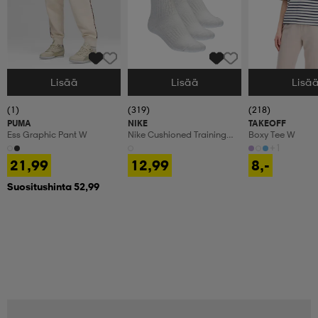
Lisää
Lisää
Lisä
Valitse Koko
Valitse Koko
Valitse Koko
(1)
(319)
(218)
PUMA
NIKE
TAKEOFF
Ess Graphic Pant W
Nike Cushioned Training
Boxy Tee W
Crew Socks
+1
21,99
12,99
8,-
Suositushinta 52,99