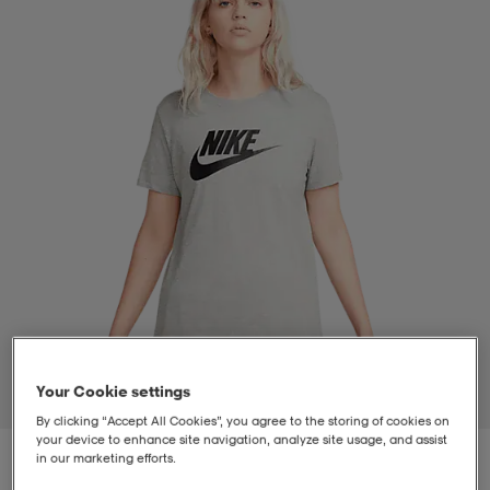
t
uskengät
dat
uskengät
alit
saappaat
t
alit
aatteet
saappaat
it
alit
it
saappaat
elikengät
 & hameet
kengät & saappaat
 & paidat
elikengät
aatteet
kengät & saappaat
t & Uimapuvut
kengät
set
kengät & saappaat
et
kengät
Your Cookie settings
1
/
4
By clicking “Accept All Cookies”, you agree to the storing of cookies on
your device to enhance site navigation, analyze site usage, and assist
aatteet
tarvikkeet
olasit
kengät
rrastot
tarvikkeet
in our marketing efforts.