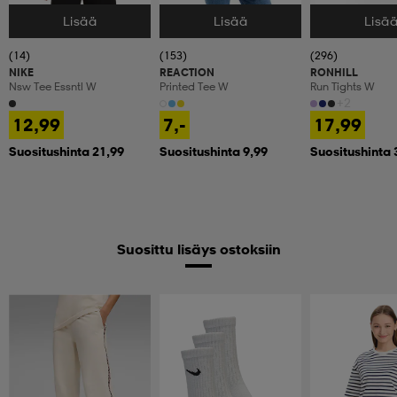
Lisää
Lisää
Lisä
Valitse Koko
Valitse Koko
Valitse Koko
(14)
(153)
(296)
NIKE
REACTION
RONHILL
Nsw Tee Essntl W
Printed Tee W
Run Tights W
+2
12,99
7,-
17,99
Suositushinta 21,99
Suositushinta 9,99
Suositushinta 
Suosittu lisäys ostoksiin