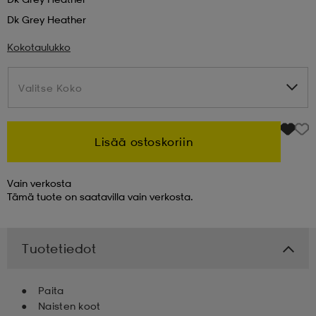
Dk Grey Heather
 & otsanauhat
 & otsanauhat
asut
Kokotaulukko
et
Valitse Koko
Valitse Koko
rrastot
s
Lisää ostoskoriin
Vain verkosta
s
Tämä tuote on saatavilla vain verkosta.
Tuotetiedot
Paita
Naisten koot