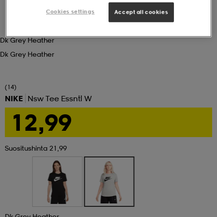
Cookies settings
Accept all cookies
set
asut
tarvikkeet
u- & treenikengät
Dk Grey Heather
Dk Grey Heather
olasit
eet & lapaset
(14)
aatteet
NIKE
Nsw Tee Essntl W
12,99
aatteet
rit
Suositushinta 21,99
eet & lapaset
eet & lapaset
olasit
et
rrastot
set
Dk Grey Heather