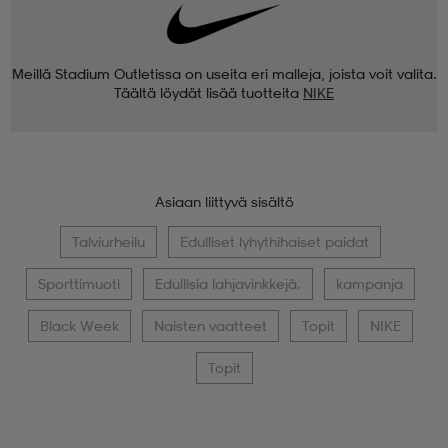
Meillä Stadium Outletissa on useita eri malleja, joista voit valita.
Täältä löydät lisää tuotteita
NIKE
Asiaan liittyvä sisältö
Talviurheilu
Edulliset lyhythihaiset paidat
Sporttimuoti
Edullisia lahjavinkkejä.
kampanja
Black Week
Naisten vaatteet
Topit
NIKE
Topit