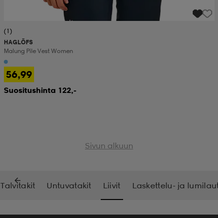
(1)
HAGLÖFS
Malung Pile Vest Women
56,99
Suositushinta 122,-
Sivun alkuun
Talvitakit
Untuvatakit
Liivit
Laskettelu- ja lumilaut