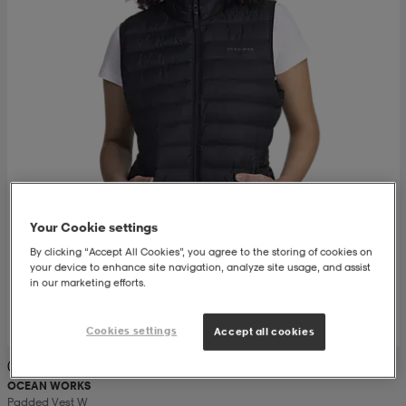
set
asut
tarvikkeet
u- & treenikengät
olasit
eet & lapaset
aatteet
Your Cookie settings
aatteet
rit
By clicking “Accept All Cookies”, you agree to the storing of cookies on
your device to enhance site navigation, analyze site usage, and assist
in our marketing efforts.
eet & lapaset
eet & lapaset
olasit
Cookies settings
Accept all cookies
(135)
et
rrastot
set
OCEAN WORKS
Padded Vest W