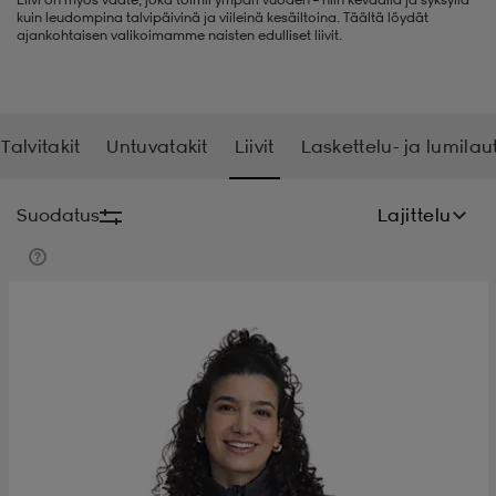
kuin leudompina talvipäivinä ja viileinä kesäiltoina. Täältä löydät
ajankohtaisen valikoimamme naisten edulliset liivit.
t
uskengät
dat
uskengät
alit
saappaat
t
alit
aatteet
saappaat
Talvitakit
Untuvatakit
Liivit
Laskettelu- ja lumilaut
it
alit
it
saappaat
elikengät
Suodatus
Lajittelu
 & hameet
kengät & saappaat
 & paidat
elikengät
aatteet
kengät & saappaat
t & Uimapuvut
kengät
set
kengät & saappaat
et
kengät
aatteet
tarvikkeet
olasit
kengät
rrastot
tarvikkeet