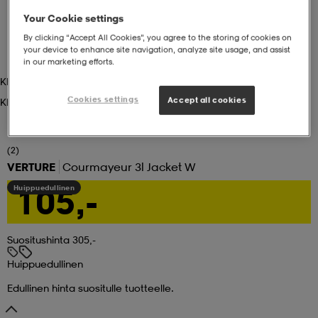
Your Cookie settings
set
asut
tarvikkeet
u- & treenikengät
By clicking “Accept All Cookies”, you agree to the storing of cookies on
your device to enhance site navigation, analyze site usage, and assist
in our marketing efforts.
Khaki/off White
olasit
eet & lapaset
Cookies settings
Accept all cookies
Khaki/off White
aatteet
(2)
VERTURE
Courmayeur 3l Jacket W
105,-
Huippuedullinen
aatteet
rit
Suositushinta 305,-
eet & lapaset
eet & lapaset
olasit
Huippuedullinen
Edullinen hinta suositulle tuotteelle.
et
rrastot
set