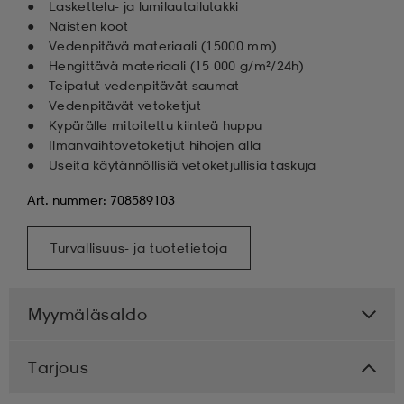
Laskettelu- ja lumilautailutakki
Naisten koot
Vedenpitävä materiaali (15 000 mm)
Hengittävä materiaali (15 000 g/m²/24h)
Teipatut vedenpitävät saumat
Vedenpitävät vetoketjut
Kypärälle mitoitettu kiinteä huppu
Ilmanvaihtovetoketjut hihojen alla
Useita käytännöllisiä vetoketjullisia taskuja
Art. nummer: 708589103
Turvallisuus- ja tuotetietoja
Myymäläsaldo
Tarjous