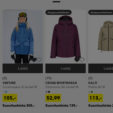
Huippuedullinen
Huippuedullinen
Huippuedullinen
Lisää
Lisää
Lisä
Valitse Koko
Valitse Koko
Valitse Koko
(2)
(19)
(5)
VERTURE
CROSS SPORTSWEAR
HALTI
Courmayeur 3l Jacket W
Chamonix Ski Jacket W
Pallas Jkt W
105,-
52,99
113,-
Suositushinta 305,-
Suositushinta 139,-
Suositushinta 