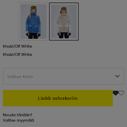
 & otsanauhat
 & otsanauhat
asut
et
Khaki/off White
Khaki/off White
rrastot
s
s
Valitse Koko
Valitse Koko
Lisää ostoskoriin
Nouda tänään?
Valitse
myymälä