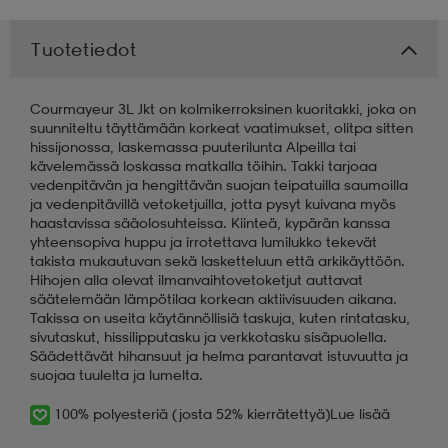
Tuotetiedot
Courmayeur 3L Jkt on kolmikerroksinen kuoritakki, joka on
suunniteltu täyttämään korkeat vaatimukset, olitpa sitten
hissijonossa, laskemassa puuterilunta Alpeilla tai
kävelemässä loskassa matkalla töihin. Takki tarjoaa
vedenpitävän ja hengittävän suojan teipatuilla saumoilla
ja vedenpitävillä vetoketjuilla, jotta pysyt kuivana myös
haastavissa sääolosuhteissa. Kiinteä, kypärän kanssa
yhteensopiva huppu ja irrotettava lumilukko tekevät
takista mukautuvan sekä lasketteluun että arkikäyttöön.
Hihojen alla olevat ilmanvaihtovetoketjut auttavat
säätelemään lämpötilaa korkean aktiivisuuden aikana.
Takissa on useita käytännöllisiä taskuja, kuten rintatasku,
sivutaskut, hissilipputasku ja verkkotasku sisäpuolella.
Säädettävät hihansuut ja helma parantavat istuvuutta ja
suojaa tuulelta ja lumelta.
100% polyesteriä (josta 52% kierrätettyä)
Lue lisää