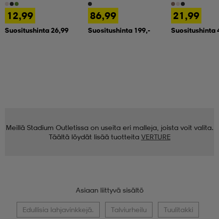
12,99
86,99
21,99
Suositushinta 26,99
Suositushinta 199,-
Suositushinta 
Meillä Stadium Outletissa on useita eri malleja, joista voit valita.
Täältä löydät lisää tuotteita
VERTURE
Asiaan liittyvä sisältö
Edullisia lahjavinkkejä.
Talviurheilu
Tuulitakki