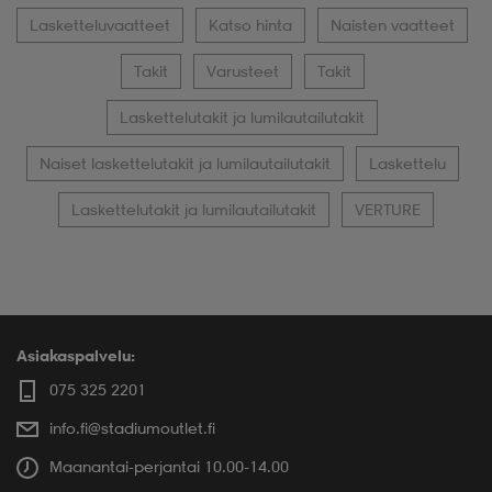
Lasketteluvaatteet
Katso hinta
Naisten vaatteet
Takit
Varusteet
Takit
Laskettelutakit ja lumilautailutakit
Naiset laskettelutakit ja lumilautailutakit
Laskettelu
Laskettelutakit ja lumilautailutakit
VERTURE
Asiakaspalvelu:
075 325 2201
info.fi@stadiumoutlet.fi
Maanantai-perjantai 10.00-14.00