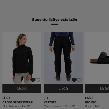
Suosittu lisäys ostoksiin
Huippuedullinen
Lisää
Lisää
Lisä
Valitse Koko
Valitse Koko
Valitse Koko
(117)
(1)
(627)
CROSS SPORTSWEAR
VERTURE
BIO BIO
Zip Fleece Jacket W
Courmayeur 3l Pant W
So Jamie U