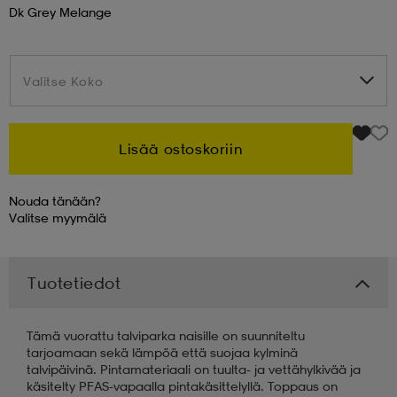
Dk Grey Melange
 & otsanauhat
 & otsanauhat
asut
Valitse Koko
Valitse Koko
et
Lisää ostoskoriin
rrastot
s
Nouda tänään?
Valitse
myymälä
s
Tuotetiedot
Tämä vuorattu talviparka naisille on suunniteltu
tarjoamaan sekä lämpöä että suojaa kylminä
talvipäivinä. Pintamateriaali on tuulta- ja vettähylkivää ja
käsitelty PFAS-vapaalla pintakäsittelyllä. Toppaus on