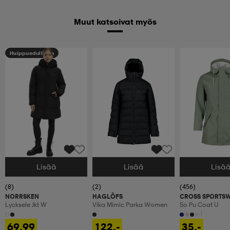
Muut katsoivat myös
Huippuedullinen
Lisää
Lisää
Lisä
Valitse Koko
Valitse Koko
Valitse Koko
(8)
(2)
(456)
NORRSKEN
HAGLÖFS
CROSS SPORTS
Lycksele Jkt W
Vika Mimic Parka Women
So Pu Coat U
+1
69,99
122,-
35,-