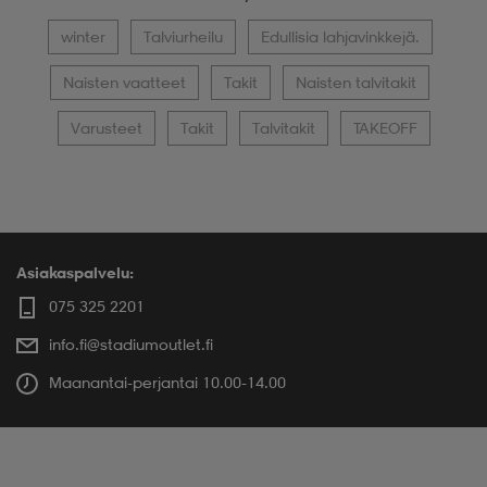
winter
Talviurheilu
Edullisia lahjavinkkejä.
Naisten vaatteet
Takit
Naisten talvitakit
Varusteet
Takit
Talvitakit
TAKEOFF
Asiakaspalvelu:
075 325 2201
info.fi@stadiumoutlet.fi
Maanantai-perjantai 10.00-14.00