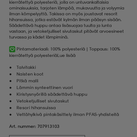
kierrätettyä polyesteriä, jolla on untuvankaltaisia
ominaisuuksia, tarjoten lämpöä, mukavuutta ja volyymia
ilman kömpelyyttä. Takissa on myös joustavat resorit
hihansuissa, jotka estävät kylmän ilman pääsyn sisään.
Säädettävä huppu antaa lisäsuojaa tuulta ja lunta
vastaan, ja vetoketjulliset sivutaskut pitävät arvoesineet
turvassa ja kädet lämpiminä.
Pintamateriaali: 100% polyesteriä | Toppaus: 100%
kierrätettyä polyesteriä
Lue lisää
Talvitakki
Naisten koot
Pitkä malli
Lämmin synteettinen vuori
Kiristysnyörillä säädettävä huppu
Vetoketjulliset sivutaskut
Resori hihansuissa
Vettähylkivä pintakäsittely ilman PFAS-yhdisteitä
Art. nummer: 707913103