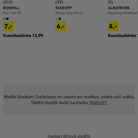
(510)
(49)
(5)
RONHILL
TAKEOFF
ALBATROSS
Run Tee W
Ranjo Sandal U
Rippling Waters 
+2
7,-
6,-
8,-
Suositushinta 12,99
Suositushinta 
Meillä Stadium Outletissa on useita eri malleja, joista voit valita.
Täältä löydät lisää tuotteita
TAKEOFF
Asiaan liittyvä sisältö