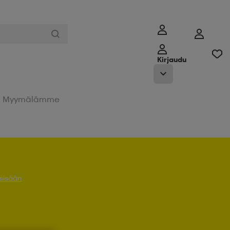
Kirjaudu
Myymälämme
 sisään