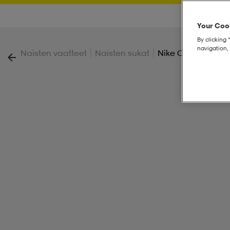
Your Cook
By clicking 
navigation, 
|
|
Naisten vaatteet
Naisten sukat
Nike Cushioned T