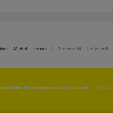
iset
Miehet
Lapset
Tuotemerkit
Lahjakortti
! Saat Stadium Memberinä ostoksistasi bonuspisteitä.
Kirjaudu