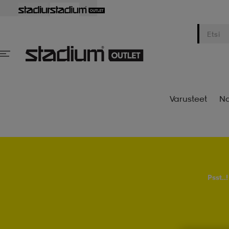
Varusteet
Na
Psst..