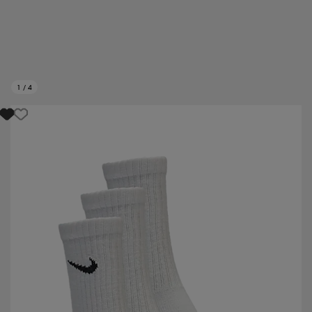
1
/
4