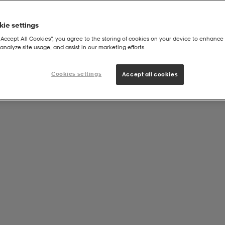
ie settings
“Accept All Cookies”, you agree to the storing of cookies on your device to enhance 
analyze site usage, and assist in our marketing efforts.
raining Crew Socks
Cookies settings
Accept all cookies