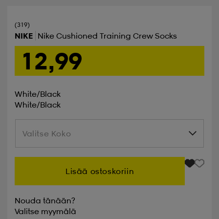
(319)
NIKE
Nike Cushioned Training Crew Socks
12,99
White/black
White/black
Valitse Koko
Valitse Koko
Lisää ostoskoriin
Nouda tänään?
Valitse
myymälä