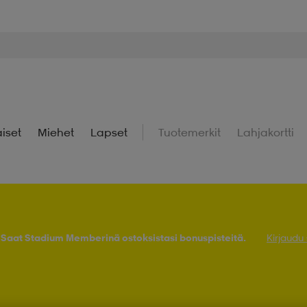
iset
Miehet
Lapset
Tuotemerkit
Lahjakortti
! Saat Stadium Memberinä ostoksistasi bonuspisteitä.
Kirjaudu