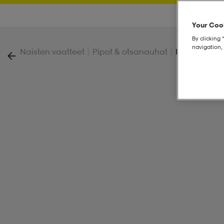
Your Cook
By clicking 
navigation, 
|
|
Naisten vaatteet
Pipot & otsanauhat
Reusch Mic