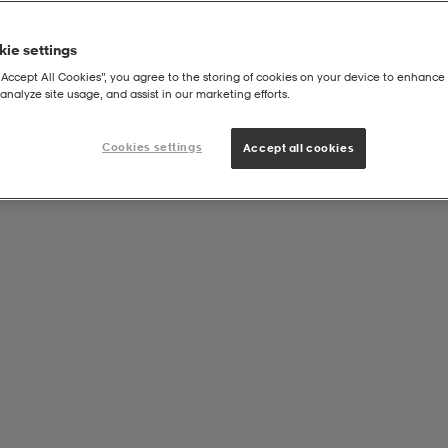
ie settings
“Accept All Cookies”, you agree to the storing of cookies on your device to enhance 
analyze site usage, and assist in our marketing efforts.
a Headband
Cookies settings
Accept all cookies