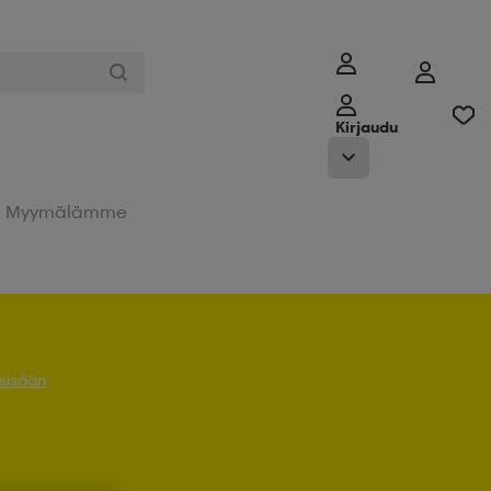
Kirjaudu
Myymälämme
 sisään