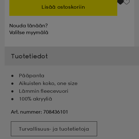
Lisää ostoskoriin
Nouda tänään?
Valitse
myymälä
Tuotetiedot
Pääpanta
Aikuisten koko, one size
Lämmin fleecevuori
100% akryyliä
Art. nummer: 708436101
Turvallisuus- ja tuotetietoja