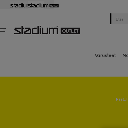
Varusteet
Na
Psst..