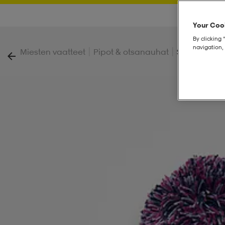
Your Cook
By clicking 
navigation, 
|
|
Miesten vaatteet
Pipot & otsanauhat
Seg Pom Be