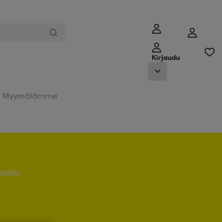
Kirjaudu
Myymälämme
 sisään