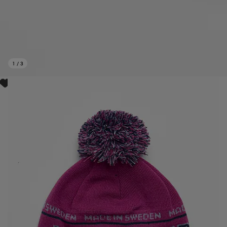
1
/
3