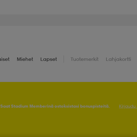
iset
Miehet
Lapset
Tuotemerkit
Lahjakortti
! Saat Stadium Memberinä ostoksistasi bonuspisteitä.
Kirjaudu