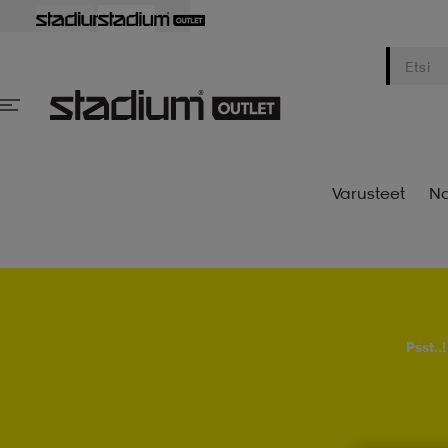
Varusteet
Na
Psst..