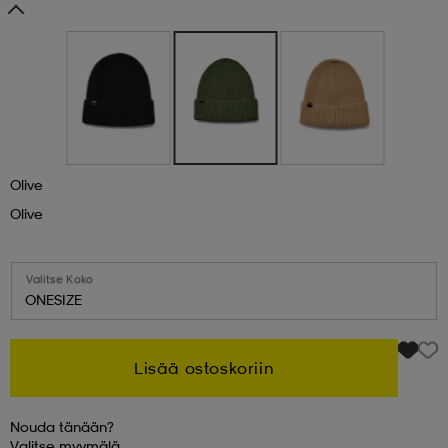
 & otsanauhat
 & otsanauhat
asut
et
Olive
rrastot
s
Olive
s
Valitse Koko
ONESIZE
Lisää ostoskoriin
Nouda tänään?
Valitse
myymälä