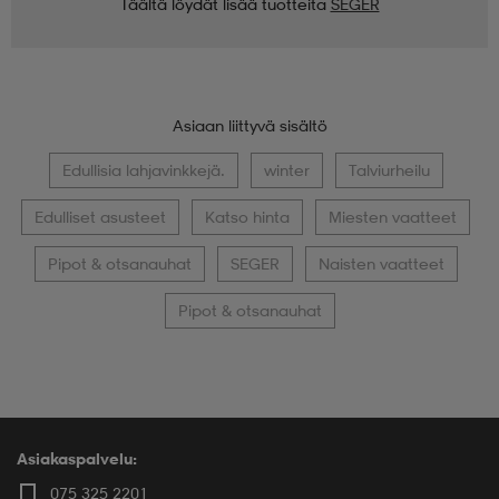
Täältä löydät lisää tuotteita
SEGER
Asiaan liittyvä sisältö
Edullisia lahjavinkkejä.
winter
Talviurheilu
Edulliset asusteet
Katso hinta
Miesten vaatteet
Pipot & otsanauhat
SEGER
Naisten vaatteet
Pipot & otsanauhat
Asiakaspalvelu:
075 325 2201