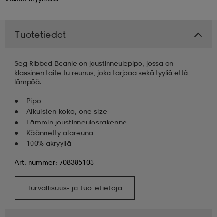
Tuotetiedot
Seg Ribbed Beanie on joustinneulepipo, jossa on
klassinen taitettu reunus, joka tarjoaa sekä tyyliä että
lämpöä.
Pipo
Aikuisten koko, one size
Lämmin joustinneulosrakenne
Käännetty alareuna
100% akryyliä
Art. nummer: 708385103
Turvallisuus- ja tuotetietoja