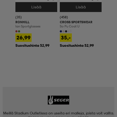
Lisää
Lisää
Valitse Koko
Valitse Koko
(35)
(458)
RONHILL
CROSS SPORTSWEAR
Ian Sportglasses
So Pu Coat U
+1
26,99
35,-
Suositushinta 52,99
Suositushinta 52,99
Meillä Stadium Outletissa on useita eri malleja, joista voit valita.