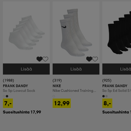
Lisää
Lisää
Lisä
Valitse Koko
Valitse Koko
Valitse Koko
(1988)
(319)
(925)
FRANK DANDY
NIKE
FRANK DANDY
So 5p Lowcut Sock
Nike Cushioned Training
So 5p Ed Solid S
Crew Socks
7,-
12,99
8,-
Suositushinta 17,99
Suositushinta 