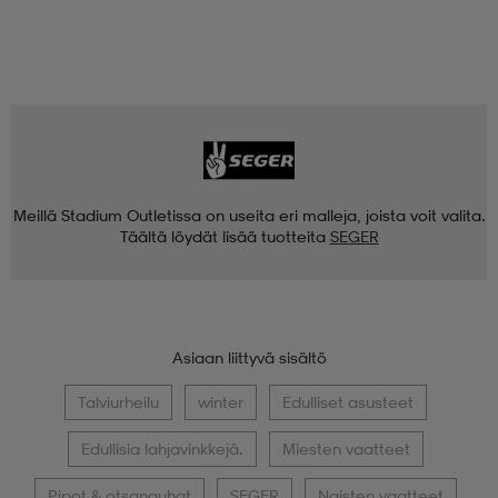
Meillä Stadium Outletissa on useita eri malleja, joista voit valita.
Täältä löydät lisää tuotteita
SEGER
Asiaan liittyvä sisältö
Talviurheilu
winter
Edulliset asusteet
Edullisia lahjavinkkejä.
Miesten vaatteet
Pipot & otsanauhat
SEGER
Naisten vaatteet