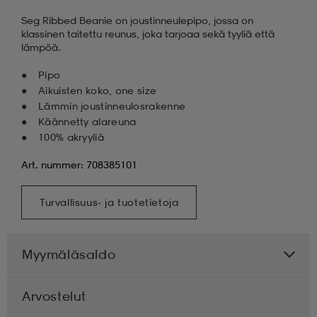
Seg Ribbed Beanie on joustinneulepipo, jossa on
klassinen taitettu reunus, joka tarjoaa sekä tyyliä että
lämpöä.
Pipo
Aikuisten koko, one size
Lämmin joustinneulosrakenne
Käännetty alareuna
100% akryyliä
Art. nummer: 708385101
Turvallisuus- ja tuotetietoja
Myymäläsaldo
Arvostelut