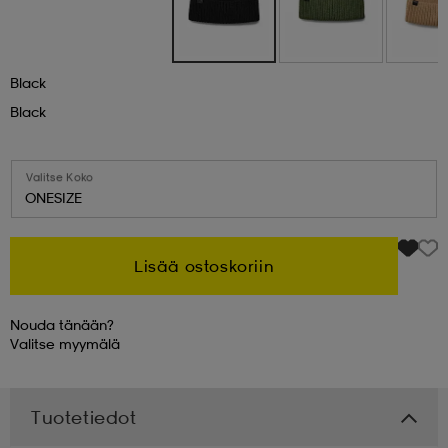
 & otsanauhat
 & otsanauhat
asut
Black
Black
et
Valitse Koko
rrastot
s
ONESIZE
Lisää ostoskoriin
s
Nouda tänään?
Valitse
myymälä
Tuotetiedot