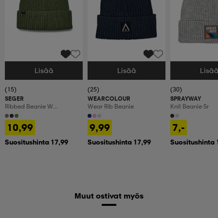
Lisää
Lisää
Lisä
Valitse Koko
Valitse Koko
Valitse Koko
(15)
(25)
(30)
SEGER
WEARCOLOUR
SPRAYWAY
Ribbed Beanie W
Wear Rib Beanie
Knit Beanie Sr
Embrodery Sr
10,99
9,99
7,-
Suositushinta 17,99
Suositushinta 17,99
Suositushinta 
Muut ostivat myös