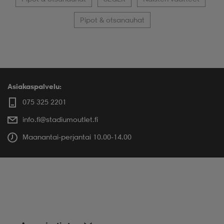
Pipot & otsanauhat
Asiakaspalvelu:
075 325 2201
info.fi@stadiumoutlet.fi
Maanantai-perjantai 10.00-14.00