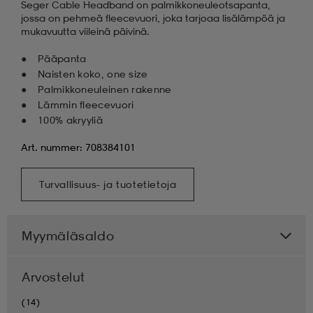
Seger Cable Headband on palmikkoneuleotsapanta,
jossa on pehmeä fleecevuori, joka tarjoaa lisälämpöä ja
mukavuutta viileinä päivinä.
Pääpanta
Naisten koko, one size
Palmikkoneuleinen rakenne
Lämmin fleecevuori
100% akryyliä
Art. nummer: 708384101
Turvallisuus- ja tuotetietoja
Myymäläsaldo
Arvostelut
(14)