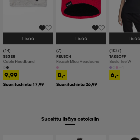
Lisää
Lisää
Lisä
Valitse Koko
Valitse Koko
Valitse Koko
(14)
(7)
(1027)
SEGER
REUSCH
TAKEOFF
Cable Headband
Reusch Mica Headband
Basic Tee W
+4
9,99
8,-
6,-
Suositushinta 17,99
Suositushinta 26,99
Suosittu lisäys ostoksiin