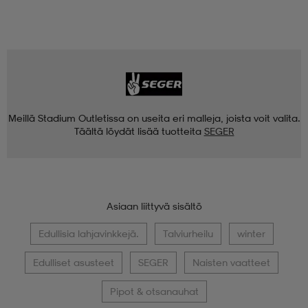
Meillä Stadium Outletissa on useita eri malleja, joista voit valita.
Täältä löydät lisää tuotteita
SEGER
Asiaan liittyvä sisältö
Edullisia lahjavinkkejä.
Talviurheilu
winter
Edulliset asusteet
SEGER
Naisten vaatteet
Pipot & otsanauhat