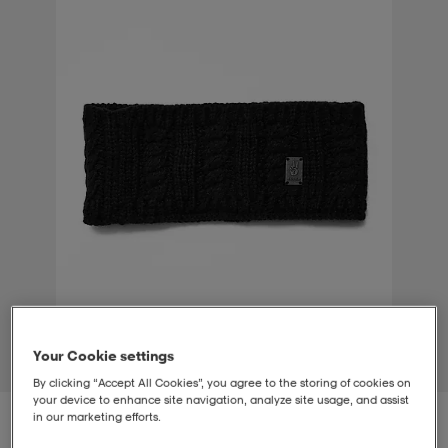
t
uskengät
dat
uskengät
alit
saappaat
t
alit
aatteet
saappaat
it
alit
it
saappaat
elikengät
 & hameet
kengät & saappaat
 & paidat
elikengät
aatteet
kengät & saappaat
t & Uimapuvut
kengät
set
kengät & saappaat
et
kengät
Your Cookie settings
1
/
2
By clicking “Accept All Cookies”, you agree to the storing of cookies on
your device to enhance site navigation, analyze site usage, and assist
aatteet
tarvikkeet
olasit
kengät
rrastot
tarvikkeet
in our marketing efforts.