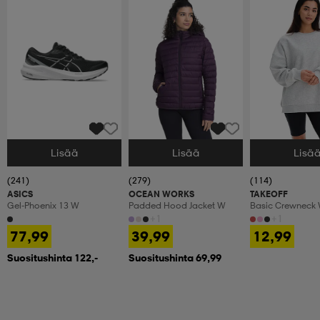
Lisää
Lisää
Lisä
Valitse Koko
Valitse Koko
Valitse Koko
(241)
(279)
(114)
ASICS
OCEAN WORKS
TAKEOFF
Gel-Phoenix 13 W
Padded Hood Jacket W
Basic Crewneck
+1
+1
77,99
39,99
12,99
Suositushinta 122,-
Suositushinta 69,99