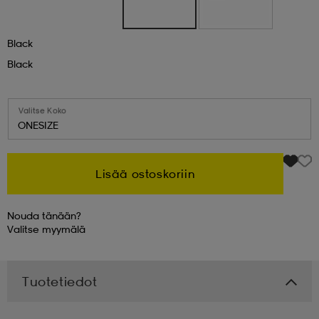
 & otsanauhat
 & otsanauhat
asut
Black
Black
et
Valitse Koko
ONESIZE
rrastot
s
Lisää ostoskoriin
s
Nouda tänään?
Valitse
myymälä
Tuotetiedot