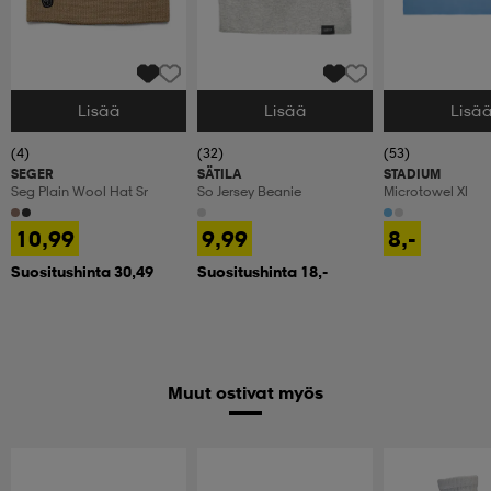
Lisää
Lisää
Lisä
Valitse Koko
Valitse Koko
Valitse Koko
(4)
(32)
(53)
SEGER
SÄTILA
STADIUM
Seg Plain Wool Hat Sr
So Jersey Beanie
Microtowel Xl
10,99
9,99
8,-
Suositushinta 30,49
Suositushinta 18,-
Muut ostivat myös