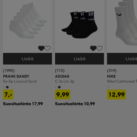
Lisää
Lisää
Lisä
Valitse Koko
Valitse Koko
Valitse Koko
(1995)
(715)
(319)
FRANK DANDY
ADIDAS
NIKE
So 5p Lowcut Sock
C 3s Lin 3p
Nike Cushioned T
Crew Socks
7,-
9,99
12,99
Suositushinta 17,99
Suositushinta 10,99