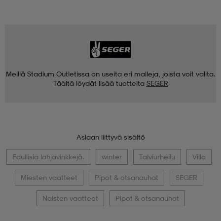
Meillä Stadium Outletissa on useita eri malleja, joista voit valita.
Täältä löydät lisää tuotteita
SEGER
Asiaan liittyvä sisältö
Edullisia lahjavinkkejä.
winter
Talviurheilu
Villa
Miesten vaatteet
Pipot & otsanauhat
SEGER
Naisten vaatteet
Pipot & otsanauhat