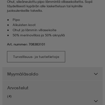
Ohut, sileäneulottu pipo lämmintä villasekoitetta. Sopii
täydellisesti kypärän alle lasketteluun tai kylmille
juoksulenkeille talvella.
Pipo
Aikuisten koot
Ohut ja lämmin villasekoite
50% merinovillaa ja 50% akryyliä
Art. nummer: 708383101
Turvallisuus- ja tuotetietoja
Myymäläsaldo
Arvostelut
(4)