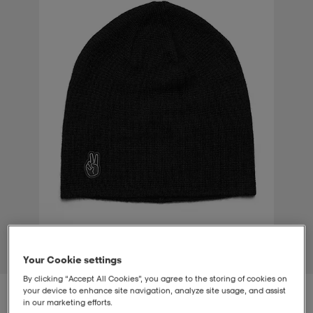
t
uskengät
dat
uskengät
alit
saappaat
t
alit
aatteet
saappaat
it
alit
it
saappaat
elikengät
 & hameet
kengät & saappaat
 & paidat
elikengät
aatteet
kengät & saappaat
t & Uimapuvut
kengät
set
kengät & saappaat
et
kengät
1
/
2
Your Cookie settings
By clicking “Accept All Cookies”, you agree to the storing of cookies on
aatteet
tarvikkeet
olasit
kengät
rrastot
tarvikkeet
your device to enhance site navigation, analyze site usage, and assist
in our marketing efforts.