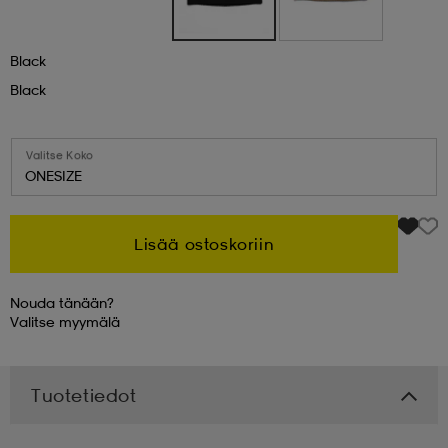
 & otsanauhat
 & otsanauhat
asut
Black
Black
et
Valitse Koko
ONESIZE
rrastot
s
Lisää ostoskoriin
s
Nouda tänään?
Valitse
myymälä
Tuotetiedot