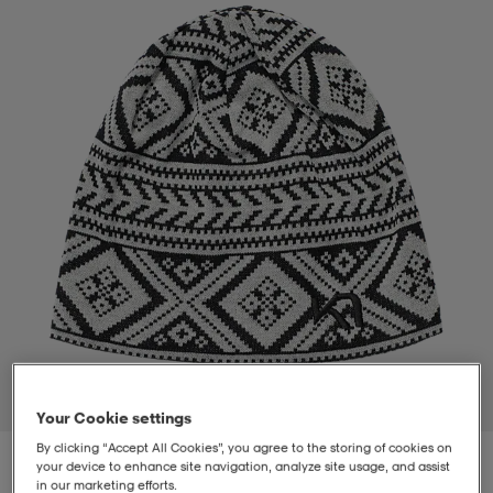
t
uskengät
dat
uskengät
alit
saappaat
t
alit
aatteet
saappaat
it
alit
it
saappaat
elikengät
 & hameet
kengät & saappaat
 & paidat
elikengät
aatteet
kengät & saappaat
t & Uimapuvut
kengät
set
kengät & saappaat
et
kengät
1
/
1
Your Cookie settings
By clicking “Accept All Cookies”, you agree to the storing of cookies on
aatteet
tarvikkeet
olasit
kengät
rrastot
tarvikkeet
your device to enhance site navigation, analyze site usage, and assist
in our marketing efforts.