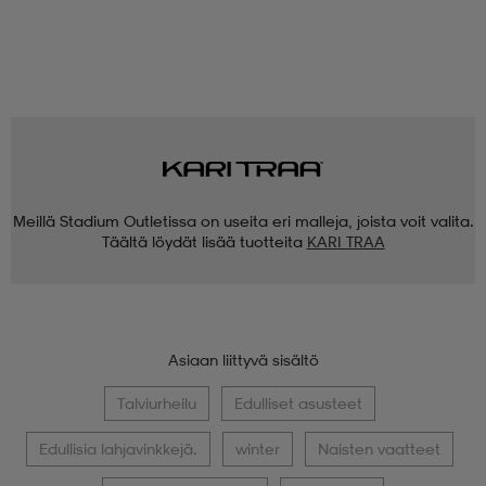
Meillä Stadium Outletissa on useita eri malleja, joista voit valita.
Täältä löydät lisää tuotteita
KARI TRAA
Asiaan liittyvä sisältö
Talviurheilu
Edulliset asusteet
Edullisia lahjavinkkejä.
winter
Naisten vaatteet