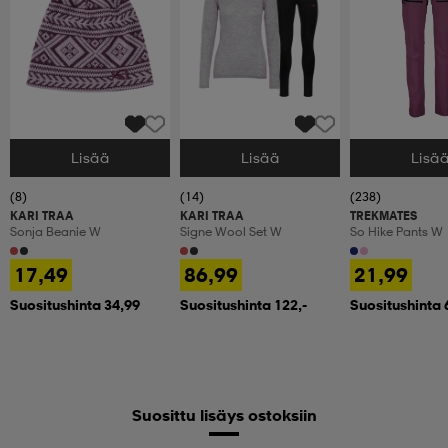
Lisää
Lisää
Lisä
Valitse Koko
Valitse Koko
Valitse Koko
(8)
(14)
(238)
KARI TRAA
KARI TRAA
TREKMATES
Sonja Beanie W
Signe Wool Set W
So Hike Pants W
17,49
86,99
21,99
Suositushinta 34,99
Suositushinta 122,-
Suositushinta 
Suosittu lisäys ostoksiin