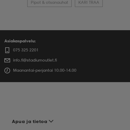
Pipot & otsanauhat
KARI TRAA
Asiakaspalvelu:
075 325 2201
info.fi@stadiumoutlet.fi
Maanantai-perjantai 10.00-14.00
Apua ja tietoa