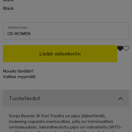
Black
 & otsanauhat
 & otsanauhat
asut
Valitse Koko
OS WOMEN
et
Lisää ostoskoriin
rrastot
s
Nouda tänään?
Valitse
myymälä
s
Tuotetiedot
Sonja Beanie W Kari Traalta on pipo jäljitettävää,
mulesing-vapaata merinovillaa, jolla on toiminnallisia
ominaisuuksia. Jakardineulottu pipo on valmistettu IWTO-