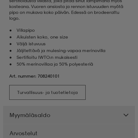
sertifioidusta villasta, joka pitää sinut lämpimänä myös
kosteana. Vuoren ansiosta ja rennon istuvuuden myötä
pipo on mukava koko päivän. Edessä on brodeerattu
logo.
Villapipo
Aikuisten koko, one size
Väljä istuvuus
Jäljitettävä ja mulesing-vapaa merinovilla
Sertifioitu IWTO:n mukaisesti
50% merinovillaa ja 50% polyesteriä
Art. nummer: 708240101
Turvallisuus- ja tuotetietoja
Myymäläsaldo
Arvostelut