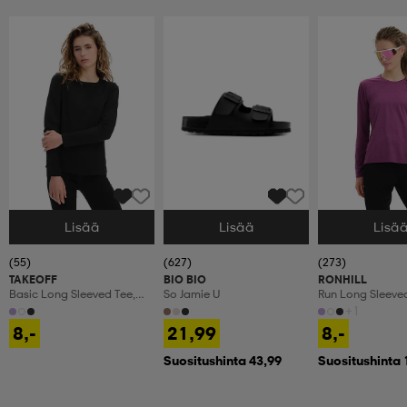
Lisää
Lisää
Lisä
Valitse Koko
Valitse Koko
Valitse Koko
(55)
(627)
(273)
TAKEOFF
BIO BIO
RONHILL
Basic Long Sleeved Tee,
So Jamie U
Run Long Sleeve
Pitkähihainen Paita, Naisten
+1
8,-
21,99
8,-
Suositushinta 43,99
Suositushinta 