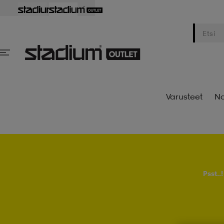
Varusteet
Na
Psst..