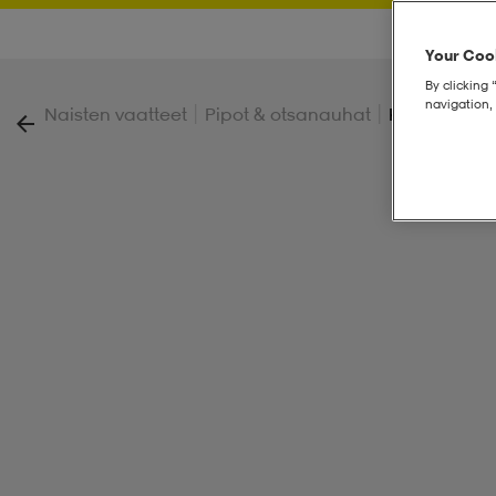
Your Cook
By clicking 
navigation, 
|
|
Naisten vaatteet
Pipot & otsanauhat
Knit Beanie 