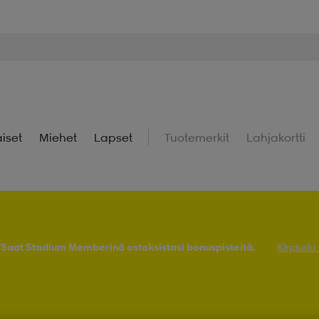
iset
Miehet
Lapset
Tuotemerkit
Lahjakortti
! Saat Stadium Memberinä ostoksistasi bonuspisteitä.
Kirjaudu