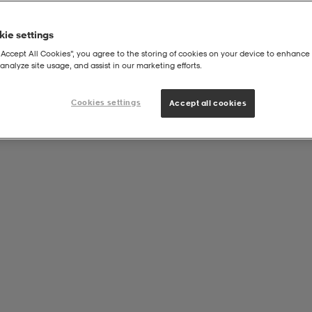
ie settings
“Accept All Cookies”, you agree to the storing of cookies on your device to enhance 
analyze site usage, and assist in our marketing efforts.
Sr
Cookies settings
Accept all cookies