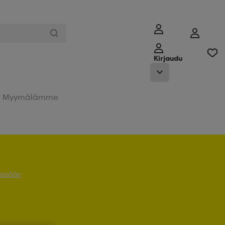
Kirjaudu
Myymälämme
 sisään