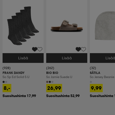
Lisää
Lisää
Lisä
Valitse Koko
Valitse Koko
Valitse Koko
(928)
(262)
(32)
FRANK DANDY
BIO BIO
SÄTILA
So 5p Ed Solid S U
So Jamie Suede U
So Jersey Beanie
8,-
26,99
9,99
Suositushinta 17,99
Suositushinta 52,99
Suositushinta 