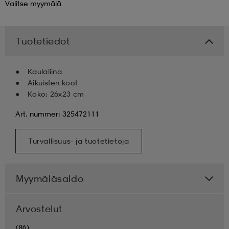
Valitse
myymälä
 & otsanauhat
 & otsanauhat
asut
Tuotetiedot
et
Kaulaliina
Aikuisten koot
Koko: 26x23 cm
rrastot
s
Art. nummer: 325472111
s
Turvallisuus- ja tuotetietoja
Myymäläsaldo
Arvostelut
(86)