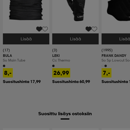
Lisää
Lisää
Lisä
Valitse Koko
Valitse Koko
Valitse Koko
(17)
(3)
(1995)
BULA
LEKI
FRANK DANDY
So Main Tube
Cc Thermo
So 5p Lowcut So
8,-
26,99
7,-
Suositushinta 17,99
Suositushinta 60,99
Suositushinta 
Suosittu lisäys ostoksiin