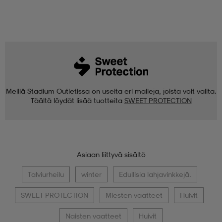
Meillä Stadium Outletissa on useita eri malleja, joista voit valita.
Täältä löydät lisää tuotteita
SWEET PROTECTION
Asiaan liittyvä sisältö
Talviurheilu
winter
Edullisia lahjavinkkejä.
SWEET PROTECTION
Miesten vaatteet
Huivit
Naisten vaatteet
Huivit