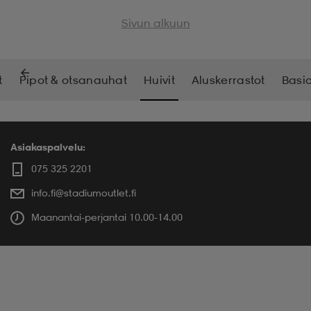
Sivun alkuun
t
Pipot & otsanauhat
Huivit
Aluskerrastot
Basi
Asiakaspalvelu:
075 325 2201
info.fi@stadiumoutlet.fi
Maanantai-perjantai 10.00-14.00