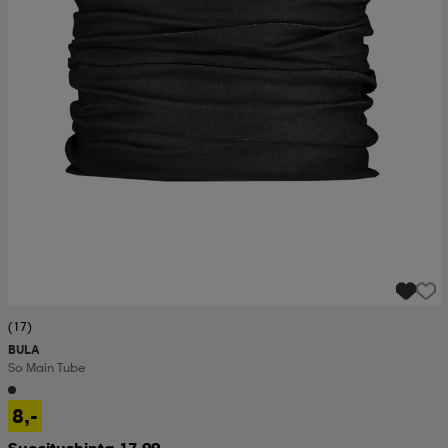
(17)
BULA
So Main Tube
8,-
Suositushinta 17,99