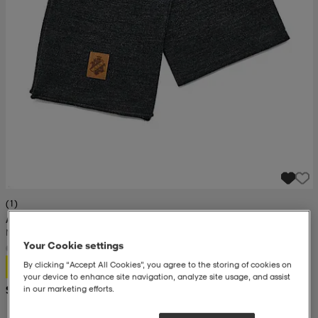
set
asut
tarvikkeet
u- & treenikengät
olasit
eet & lapaset
aatteet
aatteet
rit
(1)
AIK
Nike Aik Halsduk Aik - Lädermärke
eet & lapaset
eet & lapaset
olasit
Your Cookie settings
9,99
By clicking “Accept All Cookies”, you agree to the storing of cookies on
your device to enhance site navigation, analyze site usage, and assist
Suositushinta 17,99
in our marketing efforts.
et
rrastot
set