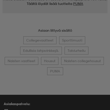
Täältä löydät lisää tuotteita
PUMA
Asiaan liittyvä sisältö
Collegevaatteet
Sporttimuoti
Edullisia lahjavinkkejä.
Talviurheilu
Naisten vaatteet
Housut
Naisten collegehousut
PUMA
Asiakaspalvelu: