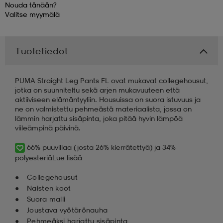
Nouda tänään?
Valitse
myymälä
 & otsanauhat
 & otsanauhat
asut
Tuotetiedot
et
PUMA Straight Leg Pants FL ovat mukavat collegehousut,
jotka on suunniteltu sekä arjen mukavuuteen että
rrastot
s
aktiiviseen elämäntyyliin. Housuissa on suora istuvuus ja
ne on valmistettu pehmeästä materiaalista, jossa on
lämmin harjattu sisäpinta, joka pitää hyvin lämpöä
viileämpinä päivinä.
s
66% puuvillaa (josta 26% kierrätettyä) ja 34%
polyesteriä
Lue lisää
Collegehousut
Naisten koot
Suora malli
Joustava vyötärönauha
Pehmeäksi harjattu sisäpinta