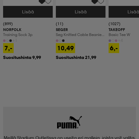
Lisää
Lisää
Lisä
Valitse Koko
Valitse Koko
Valitse Koko
(899)
(11)
(1027)
NORFOLK
SEGER
TAKEOFF
Training Sock 3p
Seg Knitted Cable Beanie
Basic Tee W
Sr
+1
+4
7,-
10,49
6,-
Suositushinta 9,99
Suositushinta 21,99
Meillä Stadium Outletissa on useita eri malleja, joista voit valita.