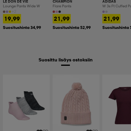
LE DON DE VIE
CHAMPION
ADIDAS
Lounge Pants Wide W
Flare Pants
W 3s Ft Cuffed P
+2
19,99
21,99
21,99
Suositushinta 34,99
Suositushinta 52,99
Suositushinta 
Suosittu lisäys ostoksiin