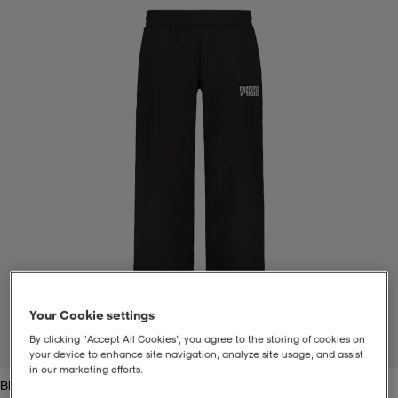
t
uskengät
dat
uskengät
alit
saappaat
t
alit
aatteet
saappaat
it
alit
it
saappaat
elikengät
 & hameet
kengät & saappaat
 & paidat
elikengät
aatteet
kengät & saappaat
t & Uimapuvut
kengät
set
kengät & saappaat
et
kengät
Your Cookie settings
By clicking “Accept All Cookies”, you agree to the storing of cookies on
1
/
2
your device to enhance site navigation, analyze site usage, and assist
aatteet
tarvikkeet
olasit
kengät
rrastot
tarvikkeet
in our marketing efforts.
Black